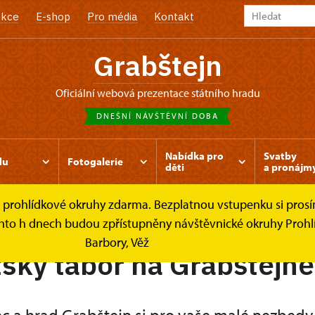
kce
E-shop
Pro média
Kontakt
Grabštejn
oficiální webová prezentace státního hradu
DNEŠNÍ NÁVŠTĚVNÍ DOBA
Nabídka pro
Svatby
du
Fotogalerie
děti
a pronájm
é prohlídkové okruhy zdarma. Bezplatnou vstupenku si prosím
 tábor
chto h dnech budou zpřístupněny návštěvnické okruhy Prohlíd
Barbory, Věž
ský tábor na Grabštejně