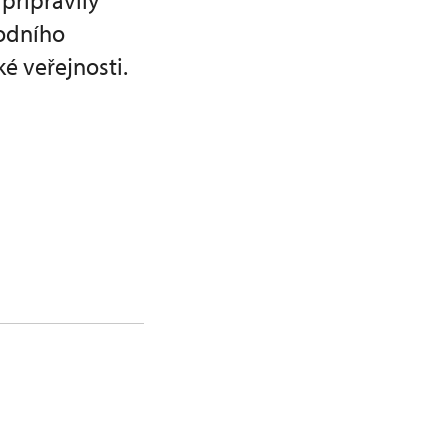
připravily
rodního
é veřejnosti.