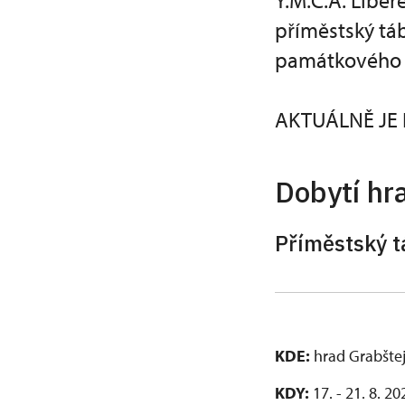
Y.M.C.A. Liber
příměstský tá
památkového ú
AKTUÁLNĚ JE
Dobytí hr
Příměstský t
KDE:
hrad Grabštej
KDY:
17. - 21. 8. 2