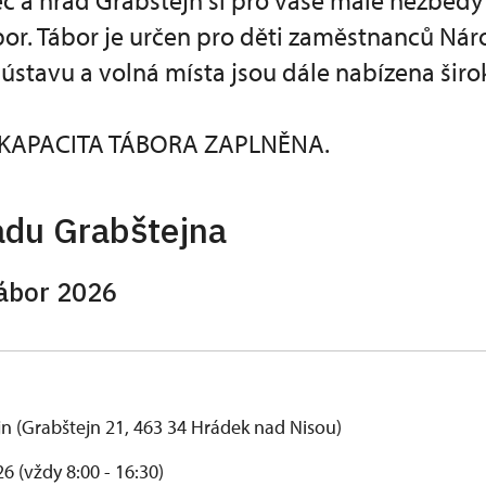
ec a hrad Grabštejn si pro vaše malé nezbedy 
bor. Tábor je určen pro děti zaměstnanců Ná
stavu a volná místa jsou dále nabízena širok
 KAPACITA TÁBORA ZAPLNĚNA.
adu Grabštejna
ábor 2026
n (Grabštejn 21, 463 34 Hrádek nad Nisou)
026 (vždy 8:00 - 16:30)