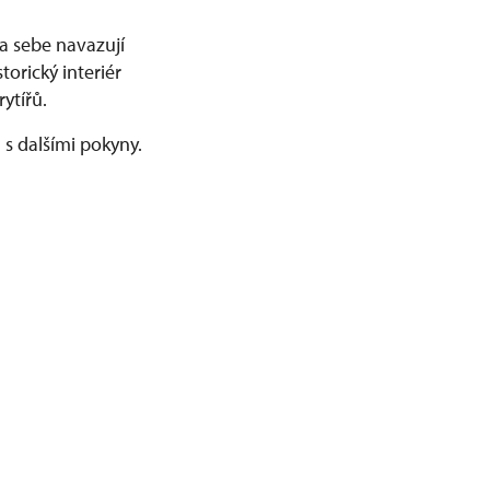
a sebe navazují
torický interiér
rytířů.
 s dalšími pokyny.