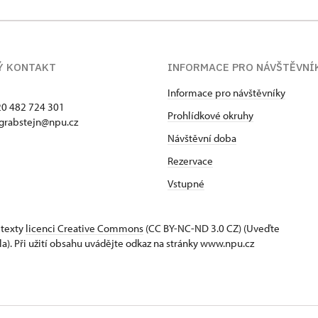
Ý KONTAKT
INFORMACE PRO NÁVŠTĚVNÍ
Informace pro návštěvníky
420 482 724 301
Prohlídkové okruhy
 grabstejn@npu.cz
Návštěvní doba
Rezervace
Vstupné
 texty
licenci Creative Commons
(CC BY-NC-ND 3.0 CZ) (Uveďte
la). Při užití obsahu uvádějte odkaz na stránky www.npu.cz