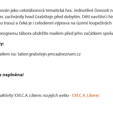
ován jako celotáborová tematická hra. Jednotlivé činnosti n
ec zachránily hrad Grabštejn před dobytím. Děti navštíví i his
 trasu) a čeká je i celodenní výprava na území loupeživých 
s programu tábora obdržíte mailem před jeho začátkem spolu
zy:
ailem na: tabor.grabstejn.ymca@seznam.cz
je naplněna!
 aktivity Y.M.C.A. Liberec na jejich webu -
Y.M.C.A. Liberec