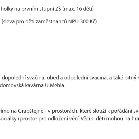
 holky na prvním stupni ZŠ (max. 16 dětí) -
č (sleva pro děti zaměstnanců NPÚ 300 Kč)
na dopolední svačina, oběd a odpolední svačina, a také pitný 
še domovská kavárna U Mehla.
ímo na Grabštejně - v prostorách, které slouží k pořádání sv
 sociálky i prostor pro odložení věcí. Věci si děti mohou na 