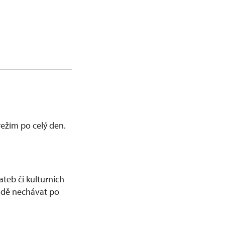
režim po celý den.
ateb či kulturních
hradě nechávat po