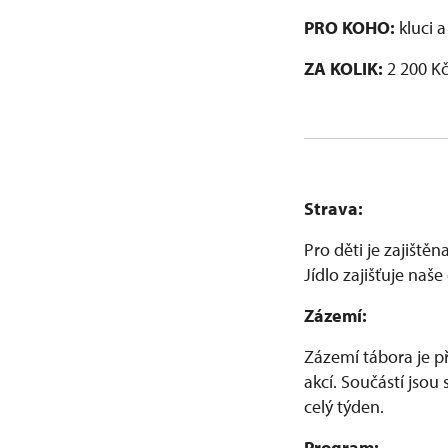
PRO KOHO:
kluci a
ZA KOLIK:
2 200 K
Strava:
Pro děti je zajiště
Jídlo zajišťuje na
Zázemí:
Zázemí tábora je př
akcí. Součástí jsou
celý týden.
Program: