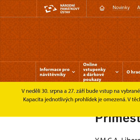
Novinky
A
Online
Informace pro
vstupenky
O hra
návštěvníky
a dárkové
poukazy
V neděli 30. srpna a 27. září bude vstup na vybran
Grabštejn
Nabídka pro děti
Příměstský
Kapacita jednotlivých prohlídek je omezená. V tě
Příměst