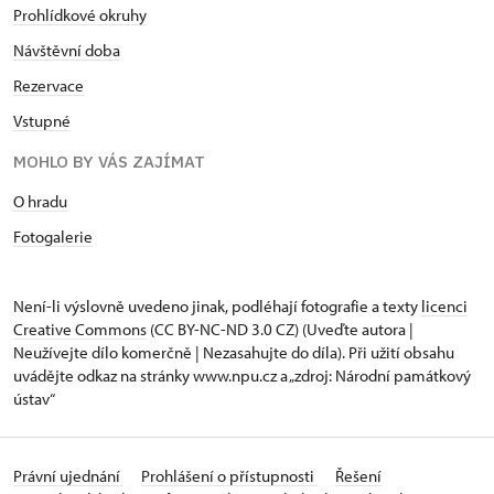
Prohlídkové okruhy
Návštěvní doba
Rezervace
Vstupné
MOHLO BY VÁS ZAJÍMAT
O hradu
Fotogalerie
Není-li výslovně uvedeno jinak, podléhají fotografie a texty
licenci
Creative Commons
(CC BY-NC-ND 3.0 CZ) (Uveďte autora |
Neužívejte dílo komerčně | Nezasahujte do díla). Při užití obsahu
uvádějte odkaz na stránky www.npu.cz a „zdroj: Národní památkový
ústav“
Právní ujednání
Prohlášení o přístupnosti
Řešení