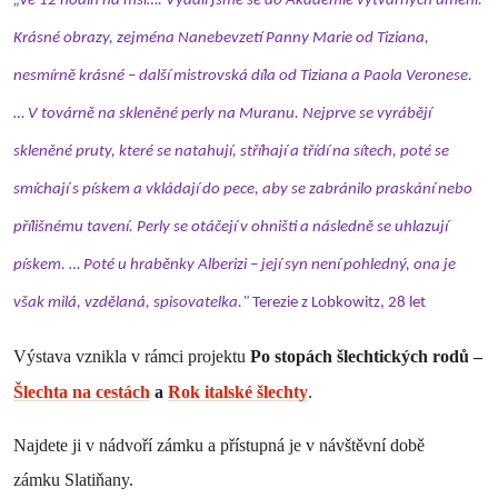
„Ve 12 hodin na mši…. Vydali jsme se do Akademie výtvarných umění.
Krásné obrazy, zejména Nanebevzetí Panny Marie od Tiziana,
nesmírně krásné – další mistrovská díla od Tiziana a Paola Veronese.
… V továrně na skleněné perly na Muranu. Nejprve se vyrábějí
skleněné pruty, které se natahují, stříhají a třídí na sítech, poté se
smíchají s pískem a vkládají do pece, aby se zabránilo praskání nebo
přílišnému tavení. Perly se otáčejí v ohništi a následně se uhlazují
pískem. … Poté u hraběnky Alberizi – její syn není pohledný, ona je
však milá, vzdělaná, spisovatelka."
Terezie z Lobkowitz, 28 let
Výstava vznikla v rámci projektu
Po stopách šlechtických rodů –
Šlechta na cestách
a
Rok italské šlechty
.
Najdete ji v nádvoří zámku a přístupná je v návštěvní době
zámku Slatiňany.