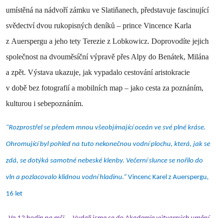
umístěná na nádvoří zámku ve Slatiňanech, představuje fascinující
svědectví dvou rukopisných deníků – prince Vincence Karla
z Auerspergu a jeho tety Terezie z Lobkowicz. Doprovodíte jejich
společnost na dvouměsíční výpravě přes Alpy do Benátek, Milána
a zpět. Výstava ukazuje, jak vypadalo cestování aristokracie
v době bez fotografií a mobilních map – jako cesta za poznáním,
kulturou i sebepoznáním.
"Rozprostřel se předem mnou všeobjímající oceán ve své plné kráse.
Ohromující byl pohled na tuto nekonečnou vodní plochu, která, jak se
zdá, se dotýká samotné nebeské klenby. Večerní slunce se nořilo do
vln a pozlacovalo klidnou vodní hladinu.“
Vincenc Karel z Auerspergu,
16 let