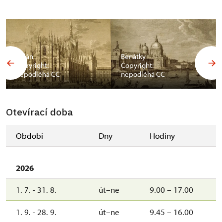
Milán
Benátky
Copyright:
Copyright:
nepodléhá CC
nepodléhá CC
Otevírací doba
Období
Dny
Hodiny
2026
1. 7. - 31. 8.
út–ne
9.00 – 17.00
1. 9. - 28. 9.
út–ne
9.45 – 16.00