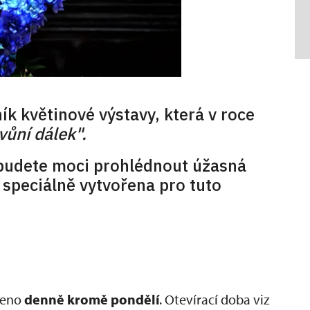
ík květinové výstavy, která v roce
vůní dálek".
 budete moci prohlédnout úžasná
 speciálně vytvořena pro tuto
vřeno
denně kromě pondělí
. Otevírací doba viz