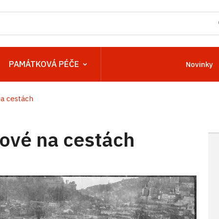
PAMÁTKOVÁ PÉČE
Novinky
na cestách
ové na cestách