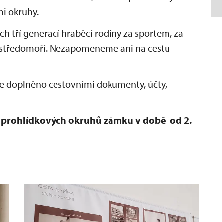
i okruhy.
h tří generací hraběcí rodiny za sportem, za
 středomoří. Nezapomeneme ani na cestu
de doplněno cestovními dokumenty, účty,
t prohlídkových okruhů zámku v době od 2.