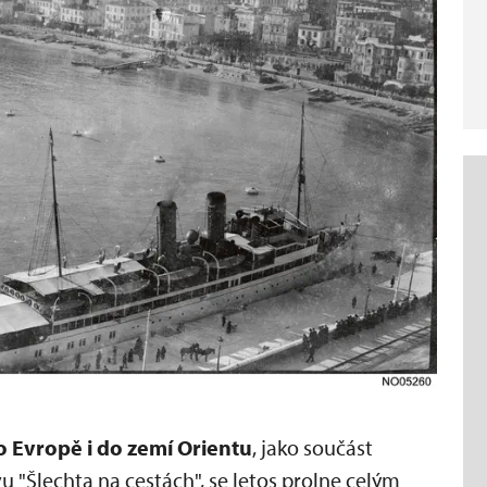
o Evropě i do zemí Orientu
, jako součást
"Šlechta na cestách", se letos prolne celým