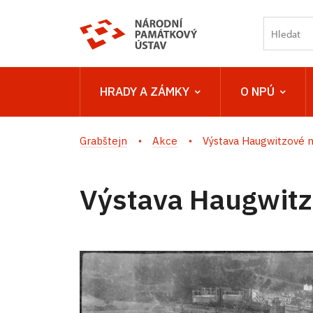
HRADY A ZÁMKY
O NPÚ
Grabštejn
Akce
Výstava Haugwitzové 
Výstava Haugwitz