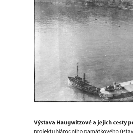
Výstava Haugwitzové a jejich cesty p
projektu Národního památkového ústavu 