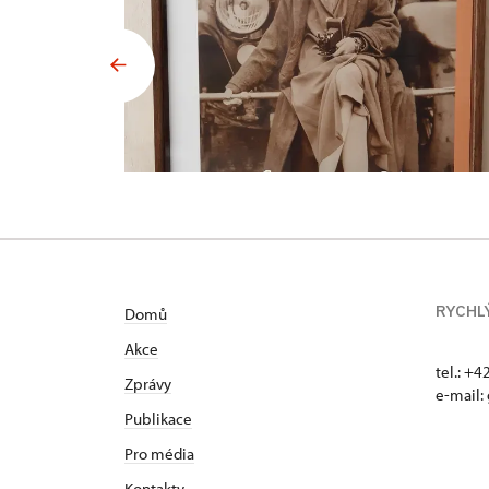
RYCHL
Domů
Akce
tel.: +
Zprávy
e-mail:
Publikace
Pro média
Kontakty