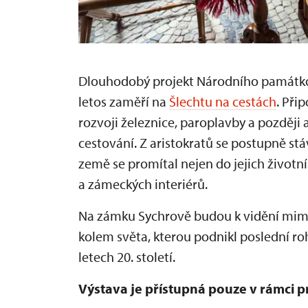
Dlouhodobý projekt Národního památkov
letos zaměří na
Šlechtu na cestách
. Při
rozvoji železnice, paroplavby a pozděj
cestování. Z aristokratů se postupně stá
země se promítal nejen do jejich životn
a zámeckých interiérů.
Na zámku Sychrově budou k vidění mimo
kolem světa, kterou podnikl poslední ro
letech 20. století.
Výstava je přístupná pouze v rámci 