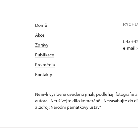
RYCHL
Domů
Akce
tel.: +
Zprávy
e-mail:
Publikace
Pro média
Kontakty
Není-li výslovně uvedeno jinak, podléhají fotografie a
autora | Neužívejte dílo komerčně | Nezasahujte do dí
a „zdroj: Národní památkový ústav“