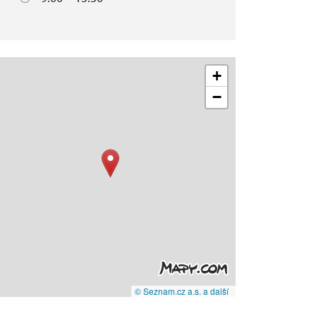
+
−
© Seznam.cz a.s. a další