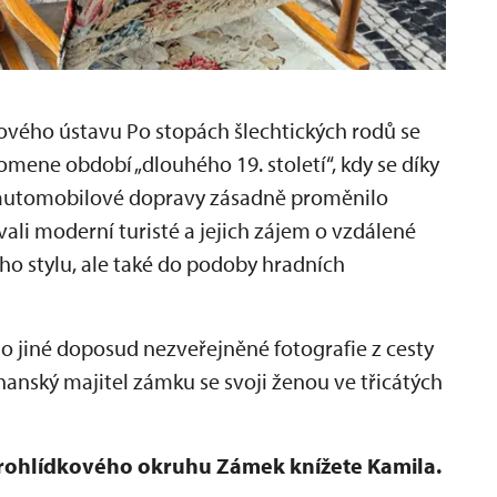
ého ústavu Po stopách šlechtických rodů se
pomene období „dlouhého 19. století“, kdy se díky
i automobilové dopravy zásadně proměnilo
vali moderní turisté a jejich zájem o vzdálené
ího stylu, ale také do podoby hradních
 jiné doposud nezveřejněné fotografie z cesty
hanský majitel zámku se svoji ženou ve třicátých
prohlídkového okruhu Zámek knížete Kamila.