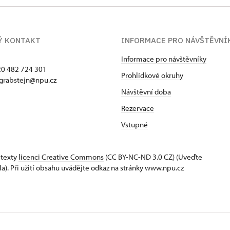
Ý KONTAKT
INFORMACE PRO NÁVŠTĚVNÍ
Informace pro návštěvníky
420 482 724 301
Prohlídkové okruhy
 grabstejn@npu.cz
Návštěvní doba
Rezervace
Vstupné
 texty
licenci Creative Commons
(CC BY-NC-ND 3.0 CZ) (Uveďte
la). Při užití obsahu uvádějte odkaz na stránky www.npu.cz