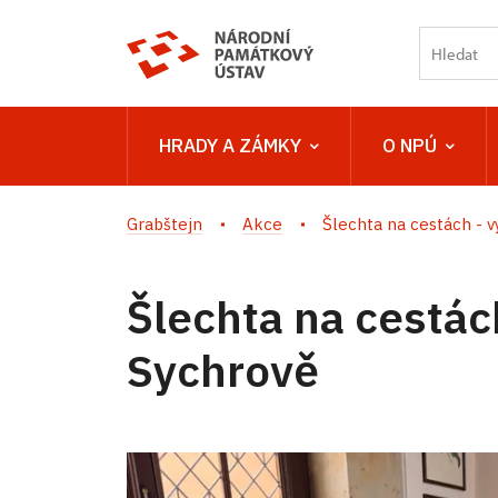
HRADY A ZÁMKY
O NPÚ
Grabštejn
Akce
Šlechta na cestách - vý
Šlechta na cestác
Sychrově