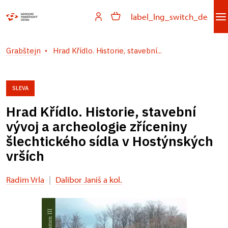
label_lng_switch_de
Grabštejn
Hrad Křídlo. Historie, stavební...
SLEVA
Hrad Křídlo. Historie, stavební
vývoj a archeologie zříceniny
šlechtického sídla v Hostýnských
vrších
Radim Vrla
|
Dalibor Janiš a kol.