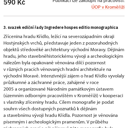
Publikaci lze zakoupit na pracovišti:
590 Kč
ÚOP v Kroměříži
3. svazek ediční řady Ingredere hospes editio monographica
Zřícenina hradu Křídlo, ležící na severozápadním okraji
Hostýnských vrchů, představuje jeden z pozoruhodných
objektů středověké architektury východní Moravy. Dějinám
hradu, jeho stavebněhistorickému vývoji a archeologickým
nálezům byla opakovaně věnována dílčí pozornost
v různých pracích věnovaných hradní architektuře na
východní Moravě. Intenzivnější zájem o hrad Křídlo vyvolaly
průzkumné a záchranné práce, zahájené v roce
2005 a organizované Národním památkovým ústavem
(územním odborným pracovištěm v Kroměříži) v kooperaci
s vlastníky zříceniny hradu. Cílem monografie je podat
souhrn všech dostupných poznatků k dějinám
a stavebnímu vývoji hradu Křídla. Pozornost je věnována
písemným i archeologickým pramenům. V průběhu