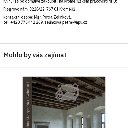
Knihu lze po domluvě zakoupit i na kroměřížském pracovišti NPÚ:
Riegrovo nám. 3228/22, 767 01 Kroměříž
kontaktní osoba: Mgr. Petra Zelinková,
tel. +420 775 442 269, zelinkova.petra@npu.cz
Mohlo by vás zajímat