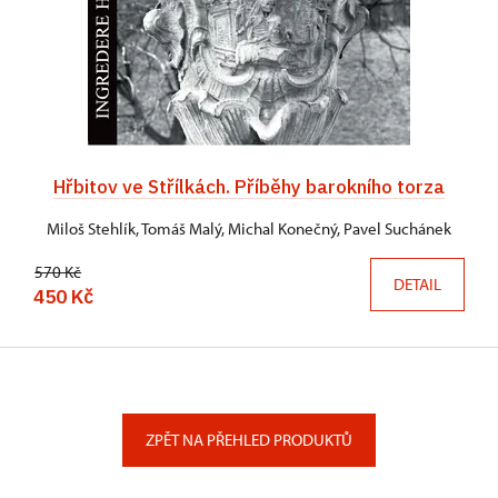
Hřbitov ve Střílkách. Příběhy barokního torza
Miloš Stehlík, Tomáš Malý, Michal Konečný, Pavel Suchánek
570 Kč
DETAIL
450 Kč
ZPĚT NA PŘEHLED PRODUKTŮ