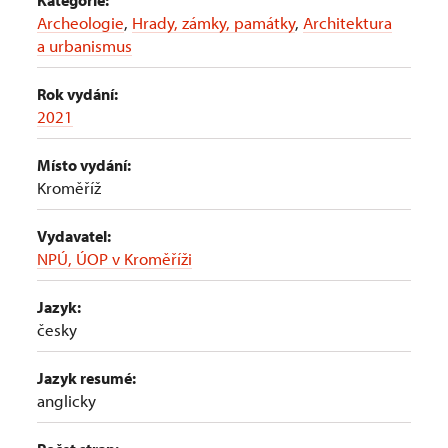
Kategorie:
Archeologie
,
Hrady, zámky, památky
,
Architektura
a urbanismus
Rok vydání:
2021
Místo vydání:
Kroměříž
Vydavatel:
NPÚ, ÚOP v Kroměříži
Jazyk:
česky
Jazyk resumé:
anglicky