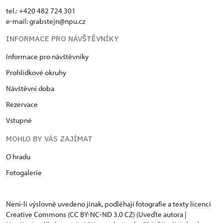
tel.: +420 482 724 301
e-mail: grabstejn@npu.cz
INFORMACE PRO NÁVŠTĚVNÍKY
Informace pro návštěvníky
Prohlídkové okruhy
Návštěvní doba
Rezervace
Vstupné
MOHLO BY VÁS ZAJÍMAT
O hradu
Fotogalerie
Není-li výslovně uvedeno jinak, podléhají fotografie a texty
licenci
Creative Commons
(CC BY-NC-ND 3.0 CZ) (Uveďte autora |