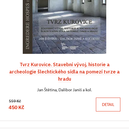
Tvrz Kurovice. Stavební vývoj, historie a
archeologie šlechtického sídla na pomezí tvrze a
hradu
Jan Štětina, Dalibor Janiš a kol.
559 Kč
DETAIL
450 Kč