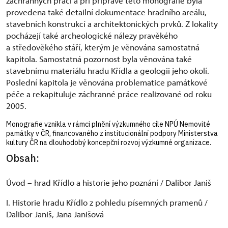
záchranných prací a při přípravě této monografie byla
provedena také detailní dokumentace hradního areálu,
stavebních konstrukcí a architektonických prvků. Z lokality
pocházejí také archeologické nálezy pravěkého
a středověkého stáří, kterým je věnována samostatná
kapitola. Samostatná pozornost byla věnována také
stavebnímu materiálu hradu Křídla a geologii jeho okolí.
Poslední kapitola je věnována problematice památkové
péče a rekapituluje záchranné práce realizované od roku
2005.
Monografie vznikla v rámci plnění výzkumného cíle NPÚ Nemovité
památky v ČR, financovaného z institucionální podpory Ministerstva
kultury ČR na dlouhodobý koncepční rozvoj výzkumné organizace.
Obsah:
Úvod – hrad Křídlo a historie jeho poznání / Dalibor Janiš
I. Historie hradu Křídlo z pohledu písemných pramenů /
Dalibor Janiš, Jana Janišová