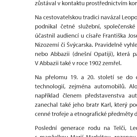
zůstával v kontaktu prostřednictvím k
Na cestovatelskou tradici navázal Leopol
podnikal četné služební, společenské
účastnil audiencí u císaře Františka Jos
Nizozemí či Švýcarska. Pravidelně vyhle
nebo Abbazii (dnešní Opatiji), která p
V Abbazii také v roce 1902 zemřel.
Na přelomu 19. a 20. století se do
technologií, zejména automobilů. Aloi
například členem představenstva au
zanechal také jeho bratr Karl, který po
cenné trofeje a etnografické předměty d
Poslední generace rodu na Telči, Leo
s manželkou Marií Markétou, rozenou 