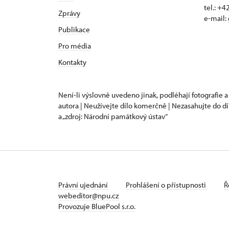
tel.: +
Zprávy
e-mail:
Publikace
Pro média
Kontakty
Není-li výslovně uvedeno jinak, podléhají fotografie a
autora | Neužívejte dílo komerčně | Nezasahujte do dí
a „zdroj: Národní památkový ústav“
Právní ujednání
Prohlášení o přístupnosti
Ř
webeditor@npu.cz
Provozuje BluePool s.r.o.