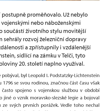
ní postupně proměňovalo. Už nebylo
či vojenskými nebo náboženskými
lo součástí životního stylu movitější
m sehrály rozvoj železniční dopravy
dálenosti a zpřístupnily i vzdálenější
tein, sídlící na zámku v Telči, tyto
loviny 20. století naplno využíval.
 pobýval, byl Leopold I. Podstatzky-Lichtenstein
u 1796 se svou rodinou, značnou část času však
lo často spojeno s vojenskou službou v období
 jiné o vznik moravsko-slezské legie a bojoval
 ze svých prvních porážek. Vedle toho nechal