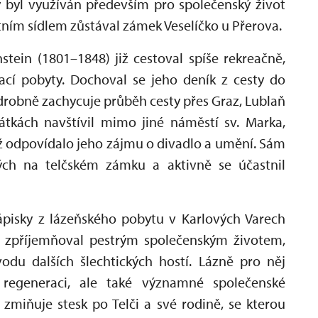
ý byl využíván především pro společenský život
ním sídlem zůstával zámek Veselíčko u Přerova.
stein (1801–1848) již cestoval spíše rekreačně,
cí pobyty. Dochoval se jeho deník z cesty do
podrobně zachycuje průběh cesty přes Graz, Lublaň
nátkách navštívil mimo jiné náměstí sv. Marka,
ož odpovídalo jeho zájmu o divadlo a umění. Sám
ých na telčském zámku a aktivně se účastnil
ápisky z lázeňského pobytu v Karlových Varech
y zpříjemňoval pestrým společenským životem,
odu dalších šlechtických hostí. Lázně pro něj
regeneraci, ale také významné společenské
zmiňuje stesk po Telči a své rodině, se kterou