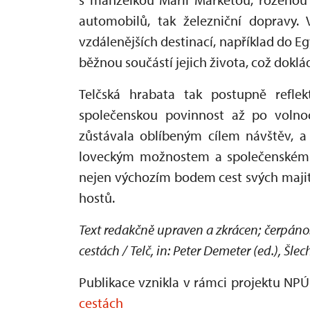
automobilů, tak železniční dopravy.
vzdálenějších destinací, například do Eg
běžnou součástí jejich života, což dokl
Telčská hrabata tak postupně refle
společenskou povinnost až po volno
zůstávala oblíbeným cílem návštěv, a t
loveckým možnostem a společenskému 
nejen výchozím bodem cest svých majite
hostů.
Text redakčně upraven a zkrácen; čerpáno:
cestách / Telč, in: Peter Demeter (ed.), Šle
Publikace vznikla v rámci projektu NP
cestách