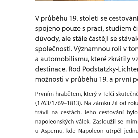
V průběhu 19. století se cestová
spojeno pouze s prací, studiem 
důvody, ale stále častěji se stáva
společnosti. Významnou roli v to
a automobilismu, které zkrátily vz
destinace. Rod Podstatzky-Lichtens
možnosti v průběhu 19. a první po
Prvním hrabětem, který v Telči skutečně
(1763/1769–1813). Na zámku žil od rok
trávil na cestách. Jeho cestování by
napoleonských válek. Zasloužil se mimo
u Aspernu, kde Napoleon utrpěl jednu