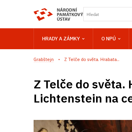
HRADY A ZÁMKY
O NPÚ
Grabštejn
Z Telče do světa. Hrabata...
Z Telče do světa.
Lichtenstein na c