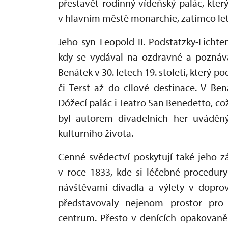
přestavět rodinný vídeňský palác, kter
v hlavním městě monarchie, zatímco let
Jeho syn Leopold II. Podstatzky-Lichten
kdy se vydával na ozdravné a poznáva
Benátek v 30. letech 19. století, který 
či Terst až do cílové destinace. V Be
Dóžecí palác i Teatro San Benedetto, c
byl autorem divadelních her uváděn
kulturního života.
Cenné svědectví poskytují také jeho z
v roce 1833, kde si léčebné procedur
návštěvami divadla a výlety v doprov
představovaly nejenom prostor pro 
centrum. Přesto v denících opakovaně 