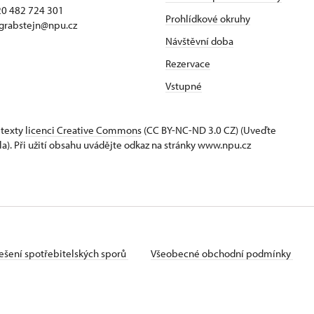
420 482 724 301
Prohlídkové okruhy
 grabstejn@npu.cz
Návštěvní doba
Rezervace
Vstupné
 texty
licenci Creative Commons
(CC BY-NC-ND 3.0 CZ) (Uveďte
la). Při užití obsahu uvádějte odkaz na stránky www.npu.cz
ešení spotřebitelských sporů
Všeobecné obchodní podmínky