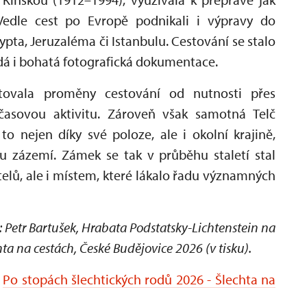
 Vedle cest po Evropě podnikali i výpravy do
ypta, Jeruzaléma či Istanbulu. Cestování se stalo
ádá i bohatá fotografická dokumentace.
ktovala proměny cestování od nutnosti přes
časovou aktivitu. Zároveň však samotná Telč
o nejen díky své poloze, ale i okolní krajině,
zázemí. Zámek se tak v průběhu staletí stal
lů, ale i místem, které lákalo řadu významných
 Petr Bartušek, Hrabata Podstatsky-Lichtenstein na
chta na cestách, České Budějovice 2026 (v tisku).
Ú
Po stopách šlechtických rodů 2026 - Šlechta na