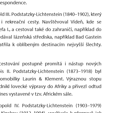
orespondence.
d III. Podstatzky-Lichtenstein (1840–1902), který
 i rekreační cesty. Navštěvoval Vídeň, kde se
efa I., a cestoval také do zahraničí, například do
dával lázeňská střediska, například Bad Gastein
atřila k oblíbeným destinacím nejvyšší šlechty.
 cestování postupně promítá i nástup nových
s II. Podstatzky-Lichtenstein (1873–1918) byl
tomobilky Laurin & Klement. Výraznou stopu
dnikl lovecké výpravy do Afriky a přivezl odtud
nes vystavené v tzv. Africkém sále.
pold IV. Podstatzky-Lichtenstein (1903–1979)
Kinskou (1912–1994), využívala k přepravě jak