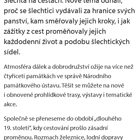
Šlechta na cestách. Nové téma odhalí,
proč se šlechtici vydávali za hranice svých
panství, kam směřovaly jejich kroky, i jak
zážitky z cest proměňovaly jejich
každodenní život a podobu šlechtických
sídel.
Atmosféra dálek a dobrodružství ožije na více než
čtyřiceti památkách ve správě Národního
památkového ústavu. Těšit se můžete na nové
i obnovené prohlídkové trasy, výstavy i tematické
akce.
Společně se přeneseme do období „dlouhého
19. století“, kdy cestování prošlo zásadní
proměnou. Rozmach železnice, lodní dopravy