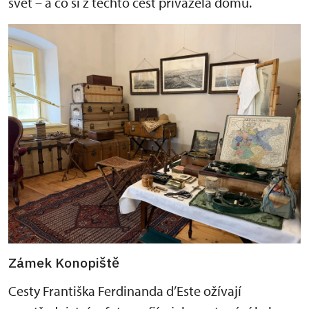
svět – a co si z těchto cest přivážela domů.
Zámek Konopiště
Cesty Františka Ferdinanda d’Este ožívají