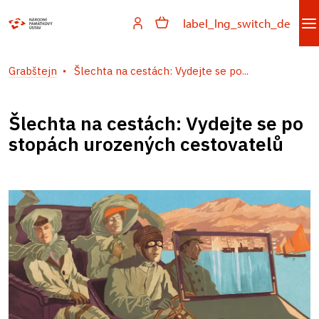
label_lng_switch_de
Grabštejn
Šlechta na cestách: Vydejte se po...
Šlechta na cestách: Vydejte se po
stopách urozených cestovatelů