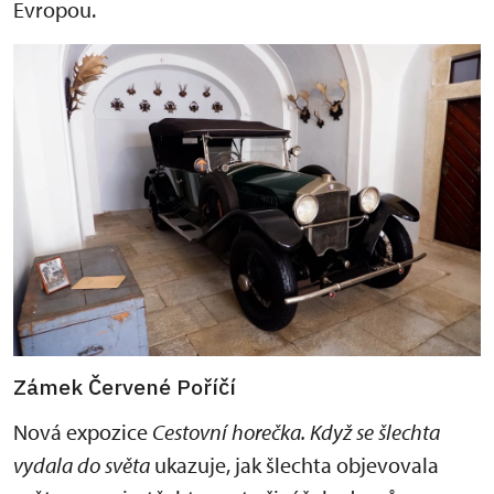
Evropou.
Zámek Červené Poříčí
Nová expozice
C
e
stovní horečka. Když se šlechta
vydala do světa
ukazuje, jak šlechta objevovala