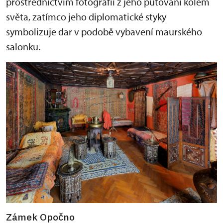
prostřednictvím fotografií z jeho putování kolem
světa, zatímco jeho diplomatické styky
symbolizuje dar v podobě vybavení maurského
salonku.
Zámek Opočno