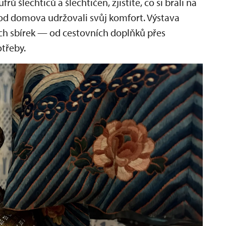
 šlechticů a šlechtičen, zjistíte, co si brali na
rů od domova udržovali svůj komfort. Výstava
ch sbírek — od cestovních doplňků přes
třeby.