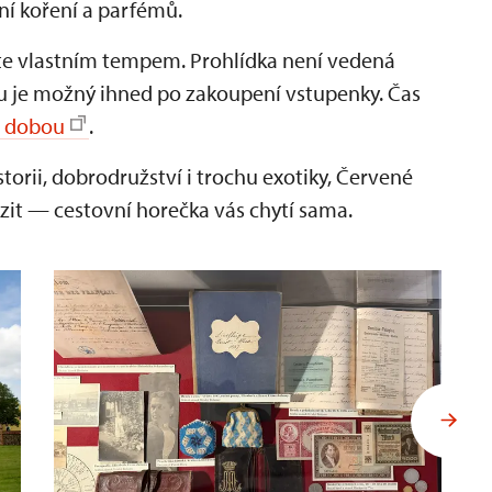
ní koření a parfémů.
dete vlastním tempem. Prohlídka není vedená
u je možný ihned po zakoupení vstupenky. Čas
í dobou
.
torii, dobrodružství i trochu exotiky, Červené
yrazit — cestovní horečka vás chytí sama.