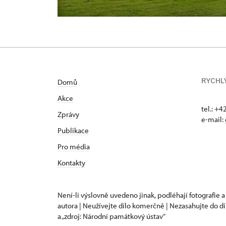
RYCHL
Domů
Akce
tel.: +
Zprávy
e-mail:
Publikace
Pro média
Kontakty
Není-li výslovně uvedeno jinak, podléhají fotografie a
autora | Neužívejte dílo komerčně | Nezasahujte do dí
a „zdroj: Národní památkový ústav“