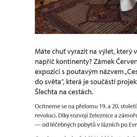
Máte chuť vyrazit na výlet, který 
napříč kontinenty? Zámek Červené
expozici s poutavým názvem „Cest
do světa“, která je součástí proj
Šlechta na cestách.
Ocitneme se na přelomu 19. a 20. století
revoluci. Díky rozvoji železnice a zámořs
— od léčebných pobytů v lázních po Evr