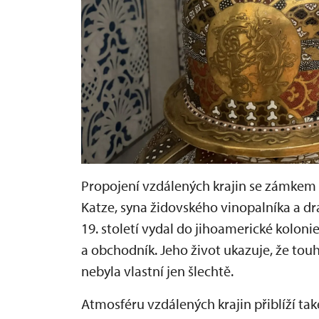
Propojení vzdálených krajin se zámkem 
Katze, syna židovského vinopalníka a dra
19. století vydal do jihoamerické koloni
a obchodník. Jeho život ukazuje, že tou
nebyla vlastní jen šlechtě.
Atmosféru vzdálených krajin přiblíží ta