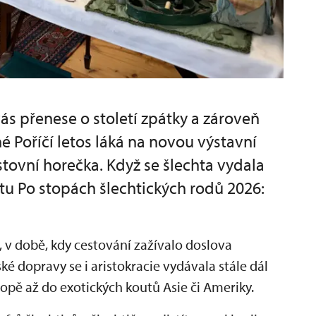
vás přenese o století zpátky a zároveň
 Poříčí letos láká na novou výstavní
ovní horečka. Když se šlechta vydala
ektu Po stopách šlechtických rodů 2026:
, v době, kdy cestování zažívalo doslova
ké dopravy se i aristokracie vydávala stále dál
opě až do exotických koutů Asie či Ameriky.