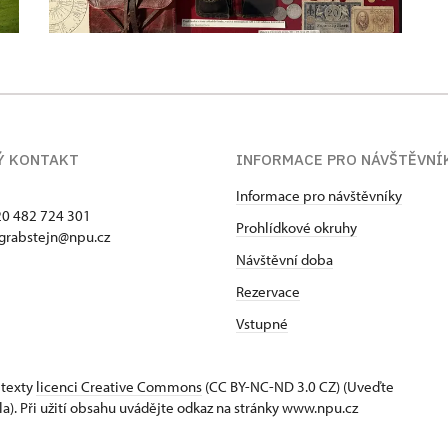
Ý KONTAKT
INFORMACE PRO NÁVŠTĚVNÍ
Informace pro návštěvníky
420 482 724 301
Prohlídkové okruhy
 grabstejn@npu.cz
Návštěvní doba
Rezervace
Vstupné
 texty
licenci Creative Commons
(CC BY-NC-ND 3.0 CZ) (Uveďte
la). Při užití obsahu uvádějte odkaz na stránky www.npu.cz