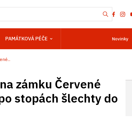
PAMÁTKOVÁ PÉČE
Novinky
né...
 na zámku Červené
 po stopách šlechty do