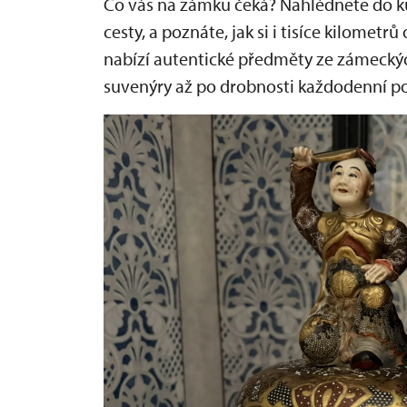
Co vás na zámku čeká? Nahlédnete do kufrů
cesty, a poznáte, jak si i tisíce kilomet
nabízí autentické předměty ze zámecký
suvenýry až po drobnosti každodenní po