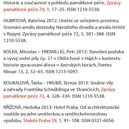
Historie a současnost z pohledu památkové péče,
Zprávy
památkové péče 74
, 1, 17–25. ISSN 1210-5538.
HUBRTOVÁ, Kateřina 2012: Umění ve veřejném prostoru.
Srovnání areálu dostavby Národního divadla a areálu letiště
v Ruzyni, Zprávy památkové péče 72, 5, 381–388. ISSN
1210-5538.
KOLKA, Miroslav – FREIWILLIG, Petr 2012: Stavební podoba
a vývoj vodní pily čp. 21 v Oldřichově v Hájích v kontextu
historie zpracování dřeva v Jizerských horách, Fontes
Nissae 13, 2, 52–65. ISSN 1213-5097.
KOUKALOVÁ, Šárka – HRUBÁ, Tereza 2013: Soubor vily
a zahrady Františka Schnöblinga ve Strančicích,
Zprávy
památkové péče 73
, 4, 328–334. ISSN 1210-5538.
KŘÍŽOVÁ, Hedvika 2013: Hotel Praha. Od architektonické
soutěže po jeho uměleckou a uměleckořemeslnou
výzdobu,
Staletá Praha 29
, 1, 91–108. ISSN 0321-6056.