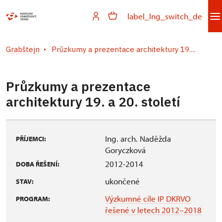
label_lng_switch_de
Grabštejn
Průzkumy a prezentace architektury 19....
Průzkumy a prezentace
architektury 19. a 20. století
Ing. arch. Naděžda
PŘÍJEMCI:
Goryczková
2012-2014
DOBA ŘEŠENÍ:
ukončené
STAV:
Výzkumné cíle IP DKRVO
PROGRAM:
řešené v letech 2012–2018