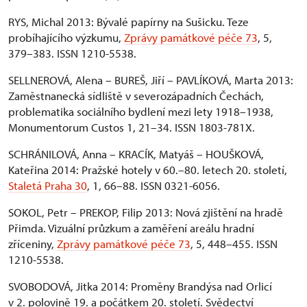
RYS, Michal 2013: Bývalé papírny na Sušicku. Teze
probíhajícího výzkumu,
Zprávy památkové péče 73
, 5,
379–383. ISSN 1210-5538.
SELLNEROVÁ, Alena – BUREŠ, Jiří – PAVLÍKOVÁ, Marta 2013:
Zaměstnanecká sídliště v severozápadních Čechách,
problematika sociálního bydlení mezi lety 1918–1938,
Monumentorum Custos 1, 21–34. ISSN 1803-781X.
SCHRÁNILOVÁ, Anna – KRACÍK, Matyáš – HOUŠKOVÁ,
Kateřina 2014: Pražské hotely v 60.–80. letech 20. století,
Staletá Praha 30
, 1, 66–88. ISSN 0321-6056.
SOKOL, Petr – PREKOP, Filip 2013: Nová zjištění na hradě
Přimda. Vizuální průzkum a zaměření areálu hradní
zříceniny,
Zprávy památkové péče 73
, 5, 448–455. ISSN
1210-5538.
SVOBODOVÁ, Jitka 2014: Proměny Brandýsa nad Orlicí
v 2. polovině 19. a počátkem 20. století. Svědectví