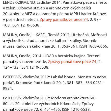
LENDER-ZIKMUND, Ladislav 2014: Památková péče o město
v zeleni. Obnova staveb a architektonických celků
20. století v MPZ a ochranném pásmu MPR Hradec Králové
v posledních letech,
Zprávy památkové péče 74
, 2, 98–
108. ISSN 1210-5538.
MALINA, Ondřej – KAREL, Tomáš 2012: Hřebečná. Možnosti
a východiska studia hornické kulturní krajiny, Sborník
muzea Karlovarského kraje 20, 1, 353–361. ISSN 1803-6066.
MALINA, Ondřej 2014: LiDAR a hornická krajina. Terénní
památky v novém světle,
Zprávy památkové péče 74
, 2,
124–132. ISSN 1210-5538.
PATEROVÁ, Vladimíra 2012: Labská bouda. Monstrum nebo
perla?, Krkonoše-Podkrkonoší 20, 1, 381–387. ISSN 0231-
9934.
PATEROVÁ, Vladimíra 2012: Moderní architektura 60.–
80. let 20. století ve východních Krkonoších, Zprávy
památkové péče 72, 6, 451–455. ISSN 1210-5538.