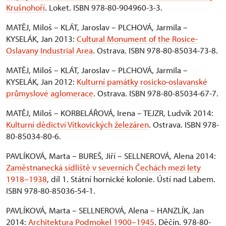
Krušnohoří
. Loket. ISBN 978-80-904960-3-3.
MATĚJ, Miloš – KLÁT, Jaroslav – PLCHOVÁ, Jarmila –
KYSELÁK, Jan 2013:
Cultural Monument of the Rosice-
Oslavany Industrial Area
. Ostrava. ISBN 978-80-85034-73-8.
MATĚJ, Miloš – KLÁT, Jaroslav – PLCHOVÁ, Jarmila –
KYSELÁK, Jan 2012:
Kulturní památky rosicko-oslavanské
průmyslové aglomerace
. Ostrava. ISBN 978-80-85034-67-7.
MATĚJ, Miloš – KORBELÁŘOVÁ, Irena – TEJZR, Ludvík 2014:
Kulturní dědictví Vítkovických železáren
. Ostrava. ISBN 978-
80-85034-80-6.
PAVLÍKOVÁ, Marta – BUREŠ, Jiří – SELLNEROVÁ, Alena 2014:
Zaměstnanecká sídliště v severních Čechách mezi lety
1918–1938
, díl 1. Státní hornické kolonie. Ústí nad Labem.
ISBN 978-80-85036-54-1.
PAVLÍKOVÁ, Marta – SELLNEROVÁ, Alena – HANZLÍK, Jan
2014:
Architektura Podmokel 1900–1945
. Děčín. 978-80-