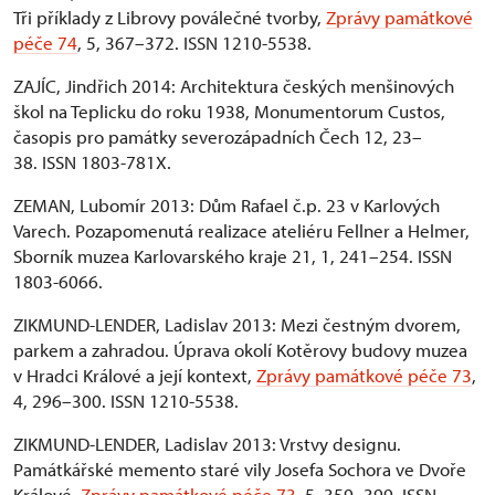
Tři příklady z Librovy poválečné tvorby,
Zprávy památkové
péče 74
, 5, 367–372. ISSN 1210-5538.
ZAJÍC, Jindřich 2014: Architektura českých menšinových
škol na Teplicku do roku 1938, Monumentorum Custos,
časopis pro památky severozápadních Čech 12, 23–
38. ISSN 1803-781X.
ZEMAN, Lubomír 2013: Dům Rafael č.p. 23 v Karlových
Varech. Pozapomenutá realizace ateliéru Fellner a Helmer,
Sborník muzea Karlovarského kraje 21, 1, 241–254. ISSN
1803-6066.
ZIKMUND-LENDER, Ladislav 2013: Mezi čestným dvorem,
parkem a zahradou. Úprava okolí Kotěrovy budovy muzea
v Hradci Králové a její kontext,
Zprávy památkové péče 73
,
4, 296–300. ISSN 1210-5538.
ZIKMUND-LENDER, Ladislav 2013: Vrstvy designu.
Památkářské memento staré vily Josefa Sochora ve Dvoře
Králové,
Zprávy památkové péče 73
, 5, 359–399. ISSN