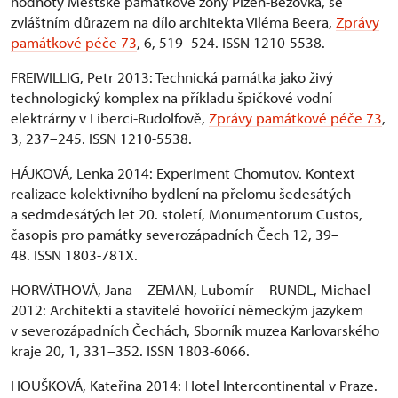
hodnoty Městské památkové zóny Plzeň-Bezovka, se
zvláštním důrazem na dílo architekta Viléma Beera,
Zprávy
památkové péče 73
, 6, 519–524. ISSN 1210-5538.
FREIWILLIG, Petr 2013: Technická památka jako živý
technologický komplex na příkladu špičkové vodní
elektrárny v Liberci-Rudolfově,
Zprávy památkové péče 73
,
3, 237–245. ISSN 1210-5538.
HÁJKOVÁ, Lenka 2014: Experiment Chomutov. Kontext
realizace kolektivního bydlení na přelomu šedesátých
a sedmdesátých let 20. století, Monumentorum Custos,
časopis pro památky severozápadních Čech 12, 39–
48. ISSN 1803-781X.
HORVÁTHOVÁ, Jana – ZEMAN, Lubomír – RUNDL, Michael
2012: Architekti a stavitelé hovořící německým jazykem
v severozápadních Čechách, Sborník muzea Karlovarského
kraje 20, 1, 331–352. ISSN 1803-6066.
HOUŠKOVÁ, Kateřina 2014: Hotel Intercontinental v Praze.