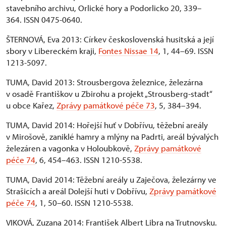
stavebního archivu, Orlické hory a Podorlicko 20, 339–
364. ISSN 0475-0640.
ŠTERNOVÁ, Eva 2013: Církev československá husitská a její
sbory v Libereckém kraji,
Fontes Nissae 14
, 1, 44–69. ISSN
1213-5097.
TUMA, David 2013: Strousbergova železnice, železárna
v osadě Františkov u Zbirohu a projekt „Strousberg-stadt“
u obce Kařez,
Zprávy památkové péče 73
, 5, 384–394.
TUMA, David 2014: Hořejší huť v Dobřívu, těžební areály
v Mirošově, zaniklé hamry a mlýny na Padrti, areál bývalých
železáren a vagonka v Holoubkově,
Zprávy památkové
péče 74
, 6, 454–463. ISSN 1210-5538.
TUMA, David 2014: Těžební areály u Zaječova, železárny ve
Strašicích a areál Dolejší huti v Dobřívu,
Zprávy památkové
péče 74
, 1, 50–60. ISSN 1210-5538.
VIKOVÁ, Zuzana 2014: František Albert Libra na Trutnovsku.