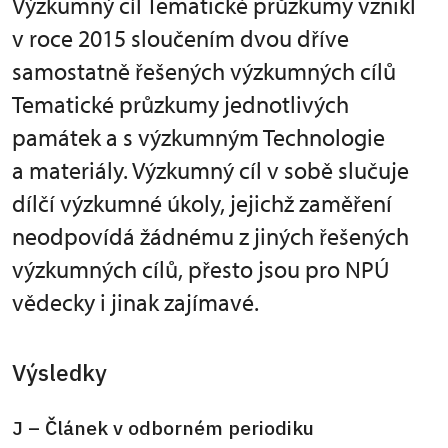
Výzkumný cíl Tematické průzkumy vznikl
v roce 2015 sloučením dvou dříve
samostatně řešených výzkumných cílů
Tematické průzkumy jednotlivých
památek a s výzkumným Technologie
a materiály. Výzkumný cíl v sobě slučuje
dílčí výzkumné úkoly, jejichž zaměření
neodpovídá žádnému z jiných řešených
výzkumných cílů, přesto jsou pro NPÚ
vědecky i jinak zajímavé.
Výsledky
J – Článek v odborném periodiku