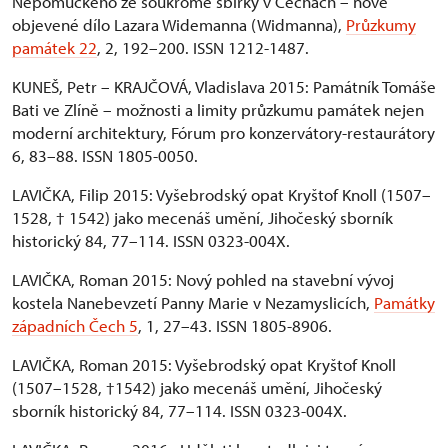
Nepomuckého ze soukromé sbírky v Čechách – nově
objevené dílo Lazara Widemanna (Widmanna),
Průzkumy
památek 22
, 2, 192–200. ISSN 1212-1487.
KUNEŠ, Petr – KRAJČOVÁ, Vladislava 2015: Památník Tomáše
Bati ve Zlíně – možnosti a limity průzkumu památek nejen
moderní architektury, Fórum pro konzervátory-restaurátory
6, 83–88. ISSN 1805-0050.
LAVIČKA, Filip 2015: Vyšebrodský opat Kryštof Knoll (1507–
1528, † 1542) jako mecenáš umění, Jihočeský sborník
historický 84, 77–114. ISSN 0323-004X.
LAVIČKA, Roman 2015: Nový pohled na stavební vývoj
kostela Nanebevzetí Panny Marie v Nezamyslicích,
Památky
západních Čech 5
, 1, 27–43. ISSN 1805-8906.
LAVIČKA, Roman 2015: Vyšebrodský opat Kryštof Knoll
(1507–1528, †1542) jako mecenáš umění, Jihočeský
sborník historický 84, 77–114. ISSN 0323-004X.