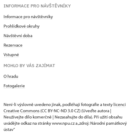
INFORMACE PRO NÁVŠTĚVNÍKY
Informace pro návštěvníky
Prohlídkové okruhy
Návštěvní doba
Rezervace
Vstupné
MOHLO BY VÁS ZAJÍMAT
O hradu
Fotogalerie
Není-li výslovně uvedeno jinak, podléhají fotografie a texty
licenci
Creative Commons
(CC BY-NC-ND 3.0 CZ) (Uveďte autora |
Neužívejte dílo komerčně | Nezasahujte do díla). Při užití obsahu
uvádějte odkaz na stránky www.npu.cz a „zdroj: Národní památkový
ústav“