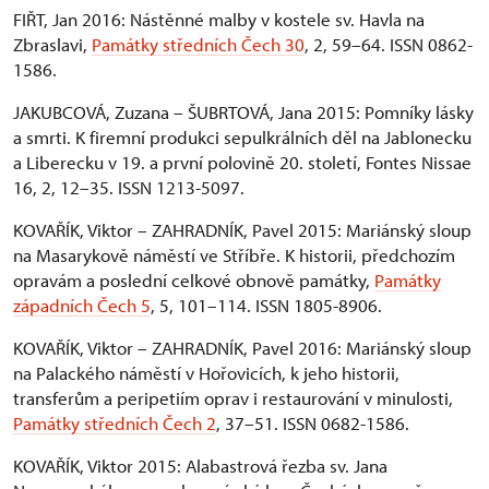
FIŘT, Jan 2016: Nástěnné malby v kostele sv. Havla na
Zbraslavi,
Památky středních Čech 30
, 2, 59–64. ISSN 0862-
1586.
JAKUBCOVÁ, Zuzana – ŠUBRTOVÁ, Jana 2015: Pomníky lásky
a smrti. K firemní produkci sepulkrálních děl na Jablonecku
a Liberecku v 19. a první polovině 20. století, Fontes Nissae
16, 2, 12–35. ISSN 1213-5097.
KOVAŘÍK, Viktor – ZAHRADNÍK, Pavel 2015: Mariánský sloup
na Masarykově náměstí ve Stříbře. K historii, předchozím
opravám a poslední celkové obnově památky,
Památky
západních Čech 5
, 5, 101–114. ISSN 1805-8906.
KOVAŘÍK, Viktor – ZAHRADNÍK, Pavel 2016: Mariánský sloup
na Palackého náměstí v Hořovicích, k jeho historii,
transferům a peripetiím oprav i restaurování v minulosti,
Památky středních Čech 2
, 37–51. ISSN 0682-1586.
KOVAŘÍK, Viktor 2015: Alabastrová řezba sv. Jana