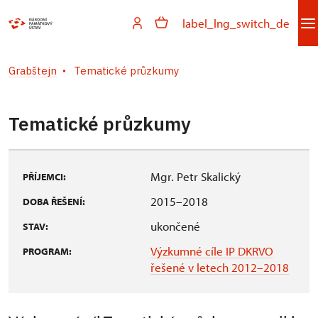
label_lng_switch_de
Grabštejn
Tematické průzkumy
Tematické průzkumy
Mgr. Petr Skalický
PŘÍJEMCI:
2015–2018
DOBA ŘEŠENÍ:
ukončené
STAV:
Výzkumné cíle IP DKRVO
PROGRAM:
řešené v letech 2012–2018