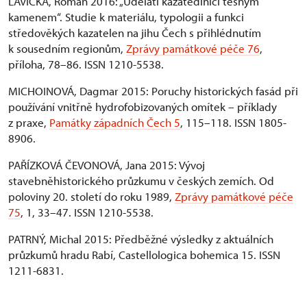
LAVIČKA, Roman 2016: „Udělati kazatedlnici tesným
kamenem“. Studie k materiálu, typologii a funkci
středověkých kazatelen na jihu Čech s přihlédnutím
k sousedním regionům,
Zprávy památkové péče 76
,
příloha, 78–86. ISSN 1210-5538.
MICHOINOVÁ, Dagmar 2015: Poruchy historických fasád při
používání vnitřně hydrofobizovaných omítek – příklady
z praxe,
Památky západních Čech 5
, 115–118. ISSN 1805-
8906.
PAŘÍZKOVÁ ČEVONOVÁ, Jana 2015: Vývoj
stavebněhistorického průzkumu v českých zemích. Od
poloviny 20. století do roku 1989,
Zprávy památkové péče
75
, 1, 33–47. ISSN 1210-5538.
PATRNÝ, Michal 2015: Předběžné výsledky z aktuálních
průzkumů hradu Rabí, Castellologica bohemica 15. ISSN
1211-6831.