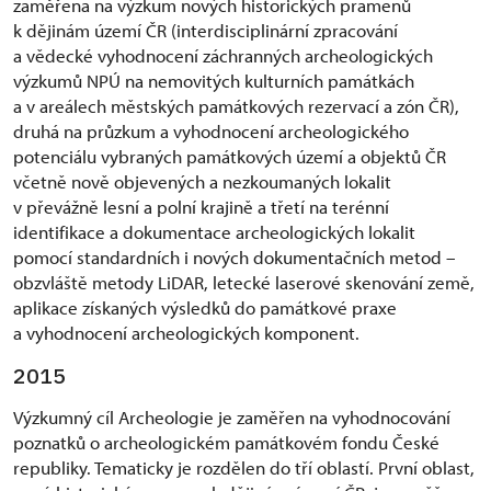
zaměřena na výzkum nových historických pramenů
k dějinám území ČR (interdisciplinární zpracování
a vědecké vyhodnocení záchranných archeologických
výzkumů NPÚ na nemovitých kulturních památkách
a v areálech městských památkových rezervací a zón ČR),
druhá na průzkum a vyhodnocení archeologického
potenciálu vybraných památkových území a objektů ČR
včetně nově objevených a nezkoumaných lokalit
v převážně lesní a polní krajině a třetí na terénní
identifikace a dokumentace archeologických lokalit
pomocí standardních i nových dokumentačních metod –
obzvláště metody LiDAR, letecké laserové skenování země,
aplikace získaných výsledků do památkové praxe
a vyhodnocení archeologických komponent.
2015
Výzkumný cíl Archeologie je zaměřen na vyhodnocování
poznatků o archeologickém památkovém fondu České
republiky. Tematicky je rozdělen do tří oblastí. První oblast,