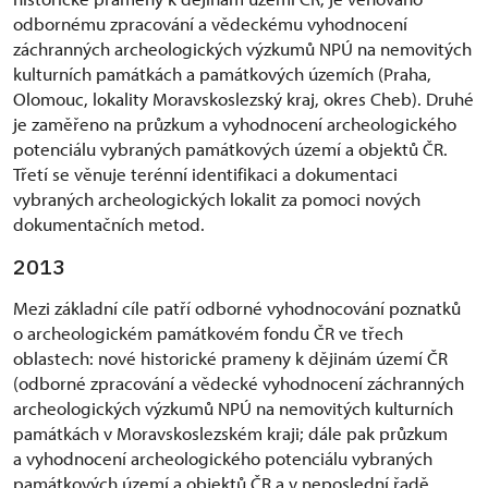
odbornému zpracování a vědeckému vyhodnocení
záchranných archeologických výzkumů NPÚ na nemovitých
kulturních památkách a památkových územích (Praha,
Olomouc, lokality Moravskoslezský kraj, okres Cheb). Druhé
je zaměřeno na průzkum a vyhodnocení archeologického
potenciálu vybraných památkových území a objektů ČR.
Třetí se věnuje terénní identifikaci a dokumentaci
vybraných archeologických lokalit za pomoci nových
dokumentačních metod.
2013
Mezi základní cíle patří odborné vyhodnocování poznatků
o archeologickém památkovém fondu ČR ve třech
oblastech: nové historické prameny k dějinám území ČR
(odborné zpracování a vědecké vyhodnocení záchranných
archeologických výzkumů NPÚ na nemovitých kulturních
památkách v Moravskoslezském kraji; dále pak průzkum
a vyhodnocení archeologického potenciálu vybraných
památkových území a objektů ČR a v neposlední řadě