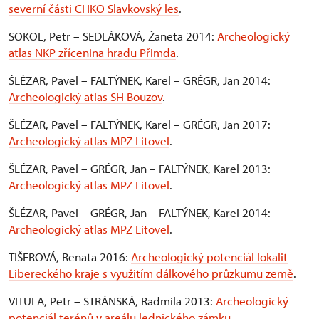
severní části CHKO Slavkovský les
.
SOKOL, Petr – SEDLÁKOVÁ, Žaneta 2014:
Archeologický
atlas NKP zřícenina hradu Přimda
.
ŠLÉZAR, Pavel – FALTÝNEK, Karel – GRÉGR, Jan 2014:
Archeologický atlas SH Bouzov
.
ŠLÉZAR, Pavel – FALTÝNEK, Karel – GRÉGR, Jan 2017:
Archeologický atlas MPZ Litovel
.
ŠLÉZAR, Pavel – GRÉGR, Jan – FALTÝNEK, Karel 2013:
Archeologický atlas MPZ Litovel
.
ŠLÉZAR, Pavel – GRÉGR, Jan – FALTÝNEK, Karel 2014:
Archeologický atlas MPZ Litovel
.
TIŠEROVÁ, Renata 2016:
Archeologický potenciál lokalit
Libereckého kraje s využitím dálkového průzkumu země
.
VITULA, Petr – STRÁNSKÁ, Radmila 2013:
Archeologický
potenciál terénů v areálu lednického zámku
.