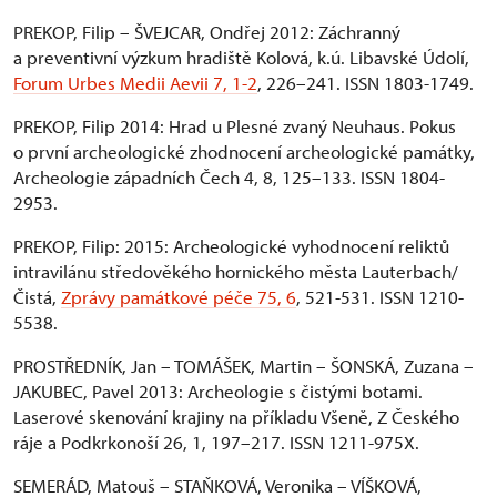
PREKOP, Filip – ŠVEJCAR, Ondřej 2012: Záchranný
a preventivní výzkum hradiště Kolová, k.ú. Libavské Údolí,
Forum Urbes Medii Aevii 7, 1-2
, 226–241. ISSN 1803-1749.
PREKOP, Filip 2014: Hrad u Plesné zvaný Neuhaus. Pokus
o první archeologické zhodnocení archeologické památky,
Archeologie západních Čech 4, 8, 125–133. ISSN 1804-
2953.
PREKOP, Filip: 2015: Archeologické vyhodnocení reliktů
intravilánu středověkého hornického města Lauterbach/
Čistá,
Zprávy památkové péče 75, 6
, 521-531. ISSN 1210-
5538.
PROSTŘEDNÍK, Jan – TOMÁŠEK, Martin – ŠONSKÁ, Zuzana –
JAKUBEC, Pavel 2013: Archeologie s čistými botami.
Laserové skenování krajiny na příkladu Všeně, Z Českého
ráje a Podkrkonoší 26, 1, 197–217. ISSN 1211-975X.
SEMERÁD, Matouš – STAŇKOVÁ, Veronika – VÍŠKOVÁ,