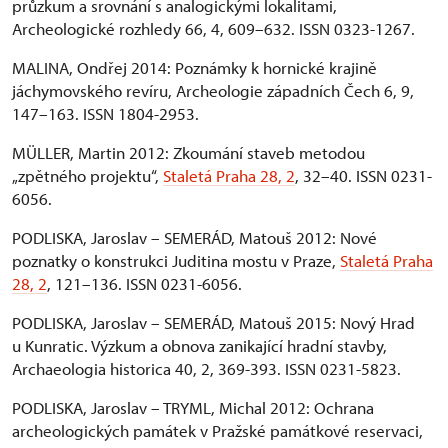
průzkum a srovnání s analogickými lokalitami,
Archeologické rozhledy 66, 4, 609–632. ISSN 0323-1267.
MALINA, Ondřej 2014: Poznámky k hornické krajině
jáchymovského revíru, Archeologie západních Čech 6, 9,
147–163. ISSN 1804-2953.
MÜLLER, Martin 2012: Zkoumání staveb metodou
„zpětného projektu“,
Staletá Praha 28, 2
, 32–40. ISSN 0231-
6056.
PODLISKA, Jaroslav – SEMERÁD, Matouš 2012: Nové
poznatky o konstrukci Juditina mostu v Praze,
Staletá Praha
28, 2
, 121–136. ISSN 0231-6056.
PODLISKA, Jaroslav – SEMERÁD, Matouš 2015: Nový Hrad
u Kunratic. Výzkum a obnova zanikající hradní stavby,
Archaeologia historica 40, 2, 369-393. ISSN 0231-5823.
PODLISKA, Jaroslav – TRYML, Michal 2012: Ochrana
archeologických památek v Pražské památkové reservaci,