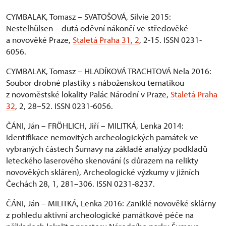
CYMBALAK, Tomasz – SVATOŠOVÁ, Silvie 2015:
Nestelhülsen – dutá oděvní nákončí ve středověké
a novověké Praze,
Staletá Praha 31, 2
, 2-15. ISSN 0231-
6056.
CYMBALAK, Tomasz – HLADÍKOVÁ TRACHTOVÁ Nela 2016:
Soubor drobné plastiky s náboženskou tematikou
z novoměstské lokality Palác Národní v Praze,
Staletá Praha
32
, 2, 28–52. ISSN 0231-6056.
ČÁNI, Ján – FRÖHLICH, Jiří – MILITKÁ, Lenka 2014:
Identifikace nemovitých archeologických památek ve
vybraných částech Šumavy na základě analýzy podkladů
leteckého laserového skenování (s důrazem na relikty
novověkých skláren), Archeologické výzkumy v jižních
Čechách 28, 1, 281–306. ISSN 0231-8237.
ČÁNI, Ján – MILITKÁ, Lenka 2016: Zaniklé novověké sklárny
z pohledu aktivní archeologické památkové péče na