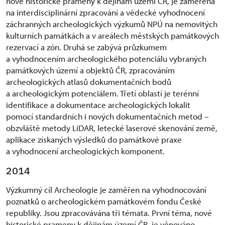
nové historické prameny k dějinám území ČR, je zaměřena
na interdisciplinární zpracování a vědecké vyhodnocení
záchranných archeologických výzkumů NPÚ na nemovitých
kulturních památkách a v areálech městských památkových
rezervací a zón. Druhá se zabývá průzkumem
a vyhodnocením archeologického potenciálu vybraných
památkových území a objektů ČR, zpracováním
archeologických atlasů dokumentačních bodů
a archeologickým potenciálem. Třetí oblastí je terénní
identifikace a dokumentace archeologických lokalit
pomocí standardních i nových dokumentačních metod –
obzvláště metody LiDAR, letecké laserové skenování země,
aplikace získaných výsledků do památkové praxe
a vyhodnocení archeologických komponent.
2014
Výzkumný cíl Archeologie je zaměřen na vyhodnocování
poznatků o archeologickém památkovém fondu České
republiky. Jsou zpracovávána tři témata. První téma, nové
historické prameny k dějinám území ČR, je věnováno