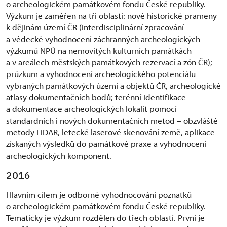
o archeologickém památkovém fondu České republiky.
Výzkum je zaměřen na tři oblasti: nové historické prameny
k dějinám území ČR (interdisciplinární zpracování
a vědecké vyhodnocení záchranných archeologických
výzkumů NPÚ na nemovitých kulturních památkách
a v areálech městských památkových rezervací a zón ČR);
průzkum a vyhodnocení archeologického potenciálu
vybraných památkových území a objektů ČR, archeologické
atlasy dokumentačních bodů; terénní identifikace
a dokumentace archeologických lokalit pomocí
standardních i nových dokumentačních metod – obzvláště
metody LiDAR, letecké laserové skenování země, aplikace
získaných výsledků do památkové praxe a vyhodnocení
archeologických komponent.
2016
Hlavním cílem je odborné vyhodnocování poznatků
o archeologickém památkovém fondu České republiky.
Tematicky je výzkum rozdělen do třech oblastí. První je