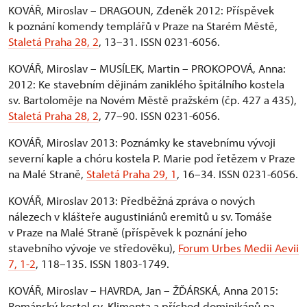
KOVÁŘ, Miroslav – DRAGOUN, Zdeněk 2012: Příspěvek
k poznání komendy templářů v Praze na Starém Městě,
Staletá Praha 28, 2
, 13–31. ISSN 0231-6056.
KOVÁŘ, Miroslav – MUSÍLEK, Martin – PROKOPOVÁ, Anna:
2012: Ke stavebním dějinám zaniklého špitálního kostela
sv. Bartoloměje na Novém Městě pražském (čp. 427 a 435),
Staletá Praha 28, 2
, 77–90. ISSN 0231-6056.
KOVÁŘ, Miroslav 2013: Poznámky ke stavebnímu vývoji
severní kaple a chóru kostela P. Marie pod řetězem v Praze
na Malé Straně,
Staletá Praha 29, 1
, 16–34. ISSN 0231-6056.
KOVÁŘ, Miroslav 2013: Předběžná zpráva o nových
nálezech v klášteře augustiniánů eremitů u sv. Tomáše
v Praze na Malé Straně (příspěvek k poznání jeho
stavebního vývoje ve středověku),
Forum Urbes Medii Aevii
7, 1-2
, 118–135. ISSN 1803-1749.
KOVÁŘ, Miroslav – HAVRDA, Jan – ŽĎÁRSKÁ, Anna 2015:
Románský kostel sv. Klimenta a příchod dominikánů na