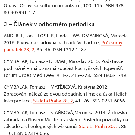
Opava: Opavská kulturní organizace, 100–115. ISBN 978-
80-905991-4-7.
J – Článek v odborném periodiku
ANDERLE, Jan – FOSTER, Linda – WALDMANNOVÁ, Marcela
2016: Pivovar a sladovna na hradě Velhartice,
Průzkumy
památek 23, 2
, 35–46. ISSN 1212-1487.
CYMBALAK, Tomasz - DEJMAL, Miroslav 2015: Podstavce
pod rožně – málo známá součást kuchyňských topenišť,
Forum Urbes Medii Aevi 9, 1-2, 215–228. ISSN 1803-1749.
CYMBALAK, Tomasz – MATĚJKOVÁ, Kristýna 2012:
Zpracování nálezů ze dvou odpadních jímek a úskalí jejich
interpretace,
Staletá Praha 28, 2
, 41–76. ISSN 0231-6056.
CYMBALAK, Tomasz – STAŇKOVÁ, Veronika 2014: Židovská
zahrada na Novém Městě pražském. Poslední poznatky na
základě archeologických výzkumů,
Staletá Praha 30, 2
, 86–
110. ISSN 0231-6056.