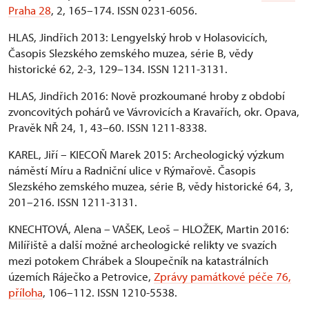
Praha 28
, 2, 165–174. ISSN 0231-6056.
HLAS, Jindřich 2013: Lengyelský hrob v Holasovicích,
Časopis Slezského zemského muzea, série B, vědy
historické 62, 2-3, 129–134. ISSN 1211-3131.
HLAS, Jindřich 2016: Nově prozkoumané hroby z období
zvoncovitých pohárů ve Vávrovicích a Kravařích, okr. Opava,
Pravěk NŘ 24, 1, 43–60. ISSN 1211-8338.
KAREL, Jiří – KIECOŇ Marek 2015: Archeologický výzkum
náměstí Míru a Radniční ulice v Rýmařově. Časopis
Slezského zemského muzea, série B, vědy historické 64, 3,
201–216. ISSN 1211-3131.
KNECHTOVÁ, Alena – VAŠEK, Leoš – HLOŽEK, Martin 2016:
Milířiště a další možné archeologické relikty ve svazích
mezi potokem Chrábek a Sloupečník na katastrálních
územích Ráječko a Petrovice,
Zprávy památkové péče 76,
příloha
, 106–112. ISSN 1210-5538.