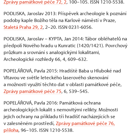
Zprávy památkové péče 72, 2
, 100–105. ISSN 1210-5538.
PODLISKA, Jaroslav 2013: Příspěvek archeologie k poznání
podoby kaple Božího těla na Karlově náměstí v Praze,
Staletá Praha 29, 2
, 2–20. ISSN 0231-6056.
PODLISKA, Jaroslav – KYPTA, Jan 2014: Tábor obléhatelů na
předpolí Nového hradu u Kunratic (1420/1421). Povrchový
průzkum a srovnání s analogickými lokalitami,
Archeologické rozhledy 66, 4, 609–632.
POPELÁŘOVÁ, Pavla 2015: Hradiště Baba u Hluboké nad
Vltavou ve světle leteckého laserového skenování
a možnosti využití těchto dat v oblasti památkové péče,
Zprávy památkové péče 75
, 6, 539–545.
POPELÁŘOVÁ, Pavla 2016: Památková ochrana
archeologických lokalit s nemovitými relikty. Možnosti
jejich ochrany na příkladu tří hradišť nacházejících se
v zalesněném prostředí,
Zprávy památkové péče 76,
příloha
, 96–105. ISSN 1210-5538.