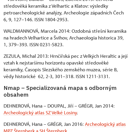
středověká keramika z Velhartic a Klatov: výsledky
petroarcheologické analýzy, Archeologie západních Čech
6, 9, 127–146. ISSN 1804-2953.
WALDMANNOVÁ, Marcela 2014: Ozdobná střešní keramika
na hradech Velhartice a Švihov, Archaeologia historica 39,
1, 379–393. ISSN 0231-5823.
ZEZULA, Michal 2013: Hrnčířská pec z Velkých Heraltic a její
vztah k nejstaršímu horizontu opavské středověké
keramiky, Časopis Slezského zemského muzea, série B,
vědy historické 62, 2-3, 301–318. ISSN 1211-3131.
Nmap – Specializovaná mapa s odborným
obsahem
DEHNEROVÁ, Hana – DOUPAL, Jiří – GRÉGR, Jan 2014:
Archeologický atlas SZ Velké Losiny
.
DEHNEROVÁ, Hana – GRÉGR, Jan 2016:
Archeologický atlas
MPZ Šternberk a SH Šternberk
.