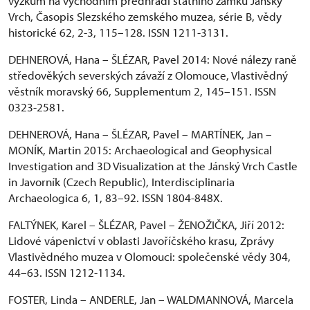
výzkum na východním předhradí státního zámku Jánský
Vrch, Časopis Slezského zemského muzea, série B, vědy
historické 62, 2-3, 115–128. ISSN 1211-3131.
DEHNEROVÁ, Hana – ŠLÉZAR, Pavel 2014: Nové nálezy raně
středověkých severských závaží z Olomouce, Vlastivědný
věstník moravský 66, Supplementum 2, 145–151. ISSN
0323-2581.
DEHNEROVÁ, Hana – ŠLÉZAR, Pavel – MARTÍNEK, Jan –
MONÍK, Martin 2015: Archaeological and Geophysical
Investigation and 3D Visualization at the Jánský Vrch Castle
in Javorník (Czech Republic), Interdisciplinaria
Archaeologica 6, 1, 83–92. ISSN 1804-848X.
FALTÝNEK, Karel – ŠLÉZAR, Pavel – ŽENOŽIČKA, Jiří 2012:
Lidové vápenictví v oblasti Javoříčského krasu, Zprávy
Vlastivědného muzea v Olomouci: společenské vědy 304,
44–63. ISSN 1212-1134.
FOSTER, Linda – ANDERLE, Jan – WALDMANNOVÁ, Marcela