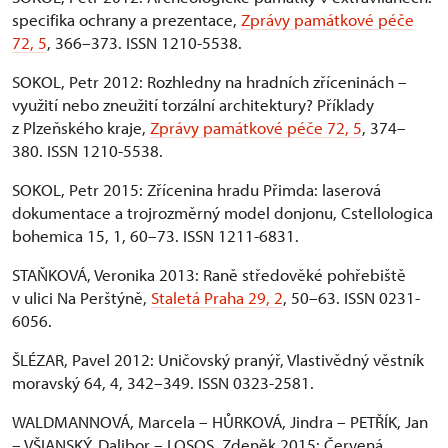
specifika ochrany a prezentace,
Zprávy památkové péče
72, 5
, 366–373. ISSN 1210-5538.
SOKOL, Petr 2012: Rozhledny na hradních zříceninách –
využití nebo zneužití torzální architektury? Příklady
z Plzeňského kraje,
Zprávy památkové péče 72, 5
, 374–
380. ISSN 1210-5538.
SOKOL, Petr 2015: Zřícenina hradu Přimda: laserová
dokumentace a trojrozměrný model donjonu, Cstellologica
bohemica 15, 1, 60–73. ISSN 1211-6831.
STAŇKOVÁ, Veronika 2013: Raně středověké pohřebiště
v ulici Na Perštýně,
Staletá Praha 29, 2
, 50–63. ISSN 0231-
6056.
ŠLÉZAR, Pavel 2012: Uničovský pranýř, Vlastivědný věstník
moravský 64, 4, 342–349. ISSN 0323-2581.
WALDMANNOVÁ, Marcela – HŮRKOVÁ, Jindra – PETŘÍK, Jan
– VŠIANSKÝ, Dalibor – LOSOS, Zdeněk 2015: Červená