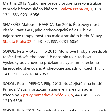
Martina 2012: Výzkumné práce v průběhu rekonstrukce
zahrady břevnovského kláštera,
Staletá Praha 28, 1
, 119–
134. ISSN 0231-6056.
SEMERÁD, Matouš – HAVRDA, Jan 2016: Řetězový most
císaře Františka I., jako archeologický nález. Objev
nájezdové rampy mostu na malostranském břehu Vltavy,
Staletá Praha 32
, 2, 53–72. ISSN 0231-6056.
SOKOL, Petr – KASL, Filip 2016: Mohylové hroby a předpolí
raně středověkého hradiště Bezemín (okr. Tachov).
Výsledky povrchového průzkumu s využitím leteckého
laserového skenování, Archeologie západních Čech 11, 1,
141–150. ISSN 1804-2953.
SOKOL, Petr – PREKOP, Filip 2013: Nová zjištění na hradě
Přimda. Vizuální průzkum a zaměření areálu hradní
zříceniny,
Zprávy památkové péče 73, 5
, 448–455. ISSN
1210-5538.
SOKOL, Petr 2012: Archeologické památky v extravilánech: