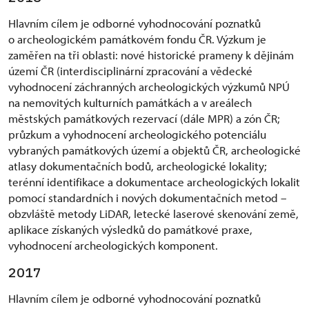
Hlavním cílem je odborné vyhodnocování poznatků
o archeologickém památkovém fondu ČR. Výzkum je
zaměřen na tři oblasti: nové historické prameny k dějinám
území ČR (interdisciplinární zpracování a vědecké
vyhodnocení záchranných archeologických výzkumů NPÚ
na nemovitých kulturních památkách a v areálech
městských památkových rezervací (dále MPR) a zón ČR;
průzkum a vyhodnocení archeologického potenciálu
vybraných památkových území a objektů ČR, archeologické
atlasy dokumentačních bodů, archeologické lokality;
terénní identifikace a dokumentace archeologických lokalit
pomocí standardních i nových dokumentačních metod –
obzvláště metody LiDAR, letecké laserové skenování země,
aplikace získaných výsledků do památkové praxe,
vyhodnocení archeologických komponent.
2017
Hlavním cílem je odborné vyhodnocování poznatků