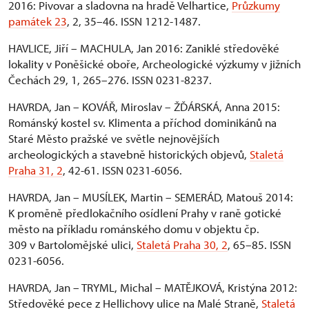
2016: Pivovar a sladovna na hradě Velhartice,
Průzkumy
památek 23
, 2, 35–46. ISSN 1212-1487.
HAVLICE, Jiří – MACHULA, Jan 2016: Zaniklé středověké
lokality v Poněšické oboře, Archeologické výzkumy v jižních
Čechách 29, 1, 265–276. ISSN 0231-8237.
HAVRDA, Jan – KOVÁŘ, Miroslav – ŽĎÁRSKÁ, Anna 2015:
Románský kostel sv. Klimenta a příchod dominikánů na
Staré Město pražské ve světle nejnovějších
archeologických a stavebně historických objevů,
Staletá
Praha 31, 2
, 42-61. ISSN 0231-6056.
HAVRDA, Jan – MUSÍLEK, Martin – SEMERÁD, Matouš 2014:
K proměně předlokačního osídlení Prahy v raně gotické
město na příkladu románského domu v objektu čp.
309 v Bartolomějské ulici,
Staletá Praha 30, 2
, 65–85. ISSN
0231-6056.
HAVRDA, Jan – TRYML, Michal – MATĚJKOVÁ, Kristýna 2012:
Středověké pece z Hellichovy ulice na Malé Straně,
Staletá