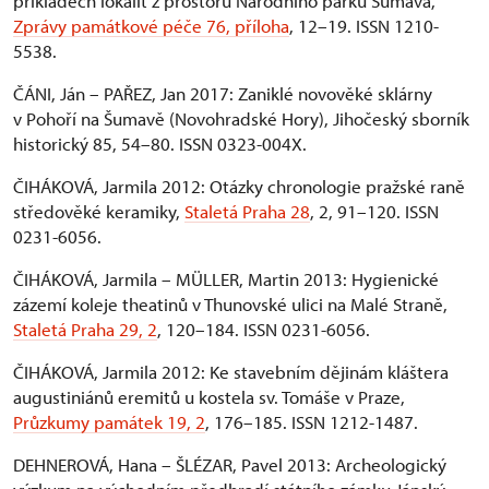
příkladech lokalit z prostoru Národního parku Šumava,
Zprávy památkové péče 76, příloha
, 12–19. ISSN 1210-
5538.
ČÁNI, Ján – PAŘEZ, Jan 2017: Zaniklé novověké sklárny
v Pohoří na Šumavě (Novohradské Hory), Jihočeský sborník
historický 85, 54–80. ISSN 0323-004X.
ČIHÁKOVÁ, Jarmila 2012: Otázky chronologie pražské raně
středověké keramiky,
Staletá Praha 28
, 2, 91–120. ISSN
0231-6056.
ČIHÁKOVÁ, Jarmila – MÜLLER, Martin 2013: Hygienické
zázemí koleje theatinů v Thunovské ulici na Malé Straně,
Staletá Praha 29, 2
, 120–184. ISSN 0231-6056.
ČIHÁKOVÁ, Jarmila 2012: Ke stavebním dějinám kláštera
augustiniánů eremitů u kostela sv. Tomáše v Praze,
Průzkumy památek 19, 2
, 176–185. ISSN 1212-1487.
DEHNEROVÁ, Hana – ŠLÉZAR, Pavel 2013: Archeologický