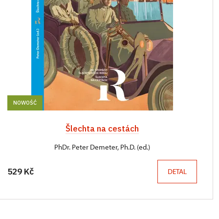
NOWOŚĆ
Šlechta na cestách
PhDr. Peter Demeter, Ph.D. (ed.)
529 Kč
DETAL