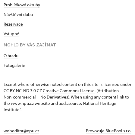
Prohlídkové okruhy
Návštěvní doba
Rezervace
Vstupné
MOHLO BY VÁS ZAJÍMAT
O hradu
Fotogalerie
Except where otherwise noted content on this site is licensed under
CC BY-NC-ND 3.0 CZ
Creative Commons License
. (Attribution +
Non-commercial + No Derivatives). When using any content link to
the www.npu.cz website and add: „source: National Heritage
Institute“.
webeditor@npu.cz
Provozuje BluePool s.r.o.