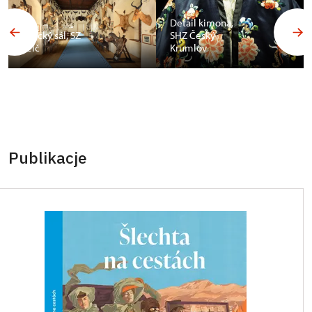
Detail kimona,
Africký sál, SZ
SHZ Český
Telč
Krumlov
Publikacje