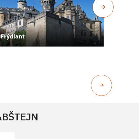
Frýdlant
Sychro
RABŠTEJN