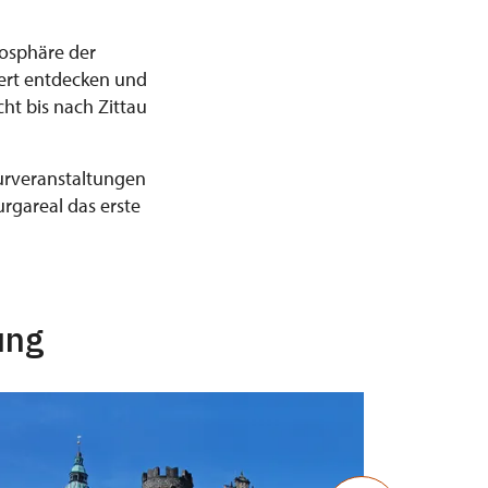
mosphäre der
dert entdecken und
t bis nach Zittau
turveranstaltungen
Burgareal das erste
ung