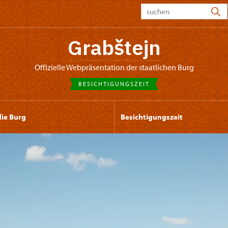
Grabštejn
offizielle Webpräsentation der staatlichen Burg
BESICHTIGUNGSZEIT
die Burg
Besichtigungszeit