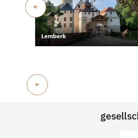
Lemberk
gesells