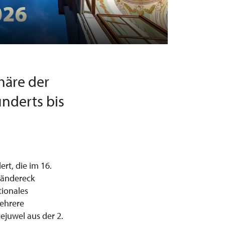
häre der
underts bis
rt, die im 16.
ländereck
tionales
mehrere
ejuwel aus der 2.