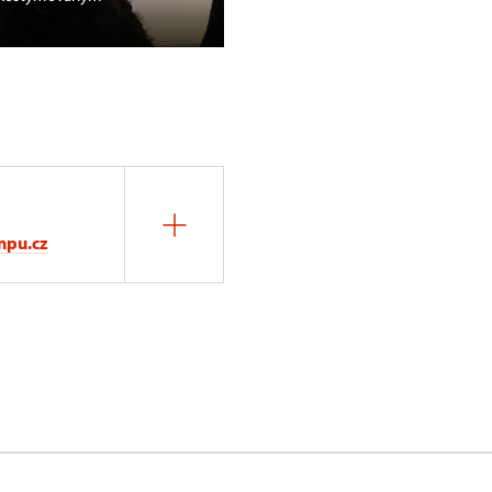
Nově reinstalované interiéry h
npu.cz