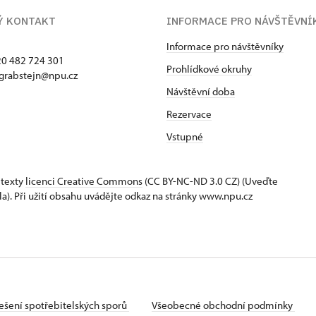
Ý KONTAKT
INFORMACE PRO NÁVŠTĚVNÍ
Informace pro návštěvníky
420 482 724 301
Prohlídkové okruhy
 grabstejn@npu.cz
Návštěvní doba
Rezervace
Vstupné
 texty
licenci Creative Commons
(CC BY-NC-ND 3.0 CZ) (Uveďte
la). Při užití obsahu uvádějte odkaz na stránky www.npu.cz
ešení spotřebitelských sporů
Všeobecné obchodní podmínky