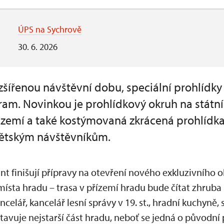
ÚPS na Sychrově
30. 6. 2026
zšířenou návštěvní dobu, speciální prohlídky 
gram. Novinkou je prohlídkový okruh na státn
zemí a také kostýmovaná zkrácená prohlídk
dětským návštěvníkům.
ant
finišují přípravy na otevření nového exkluzivního
sta hradu – trasa v přízemí hradu bude čítat zhruba 
celář, kancelář lesní správy v 19. st., hradní kuchyně, s
avuje nejstarší část hradu, neboť se jedná o původní 