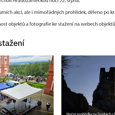
rcholí Hradozámeckou nocí 22. srpna.
rních akcí, ale i mimořádných prohlídek, děleno po kr
nost objektů a fotografie ke stažení na webech objek
stažení
Noční prohlídky na Troskách 