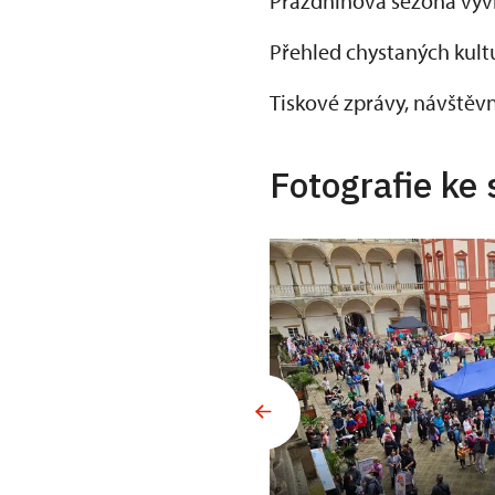
Prázdninová sezóna vyv
Přehled chystaných kultu
Tiskové zprávy, návštěv
Fotografie ke 
o 30 minutovou