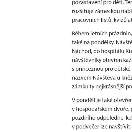
pozastavení pro děti. T
rozšiřuje zámeckou nabí
pracovních listů, kvízů
Během letních prázdnin,
také na pondělky. Návšt
Náchod, do hospitálu Ku
návštěvníky otevřen kaž
s princeznou pro dětské
názvem Návštěva u kněžn
zámku ty nejkrásnější pr
V pondělí je také otevř
v hospodářském dvoře, 
pozdního odpoledne, kdy
v podvečer lze navštívit