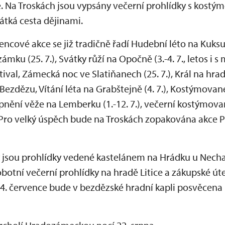
ce. Na Troskách jsou vypsány večerní prohlídky s ko
átká cesta dějinami.
ncové akce se již tradičně řadí Hudební léto na Kuksu (
ku (25. 7.), Svátky růží na Opočně (3.-4. 7., letos i s
ival, Zámecká noc ve Slatiňanech (25. 7.), Král na hrad
ezdězu, Vítání léta na Grabštejně (4. 7.), Kostýmova
stupnění věže na Lemberku (1.-12. 7.), večerní kostýmov
. Pro velký úspěch bude na Troskách zopakována akc
 jsou prohlídky vedené kastelánem na Hrádku u Necha
 sobotní večerní prohlídky na hradě Litice a zákupské 
4. července bude v bezdězské hradní kapli posvěcen