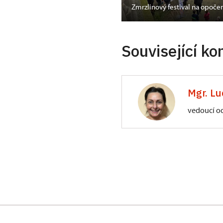
Zmrzlinový festival na opoč
Související ko
Mgr. Lu
vedoucí o
ÚPS na Sychrově
Zámecký park 1/,