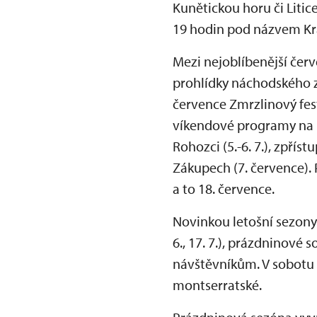
Kunětickou horu či Liti
19 hodin pod názvem Kr
Mezi nejoblíbenější červe
prohlídky náchodského zám
července Zmrzlinový fest
víkendové programy na B
Rohozci (5.-6. 7.), zpří
Zákupech (7. července)
a to 18. července.
Novinkou letošní sezony
6., 17. 7.), prázdninové
návštěvníkům. V sobotu 
montserratské.