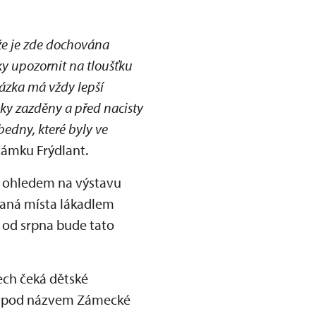
že je zde dochována
 upozornit na tloušťku
kázka má vždy lepší
lky zazděny a před nacisty
bedny, které byly ve
 zámku Frýdlant.
s ohledem na výstavu
vaná místa lákadlem
, od srpna bude tato
ech čeká dětské
m pod názvem Zámecké