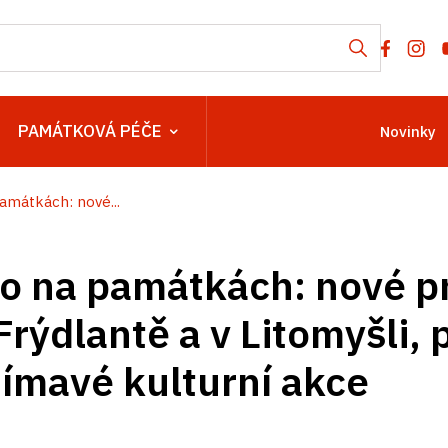
PAMÁTKOVÁ PÉČE
Novinky
amátkách: nové...
to na památkách: nové p
Frýdlantě a v Litomyšli, 
jímavé kulturní akce