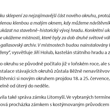
ku sklepení za nejzajímavější část nového okruhu, proto
valenou klenbou a malým oknem, kdy můžeme návštěvníky
ukázat na stavebně–historický vývoj hradu. Konkrétní u
de ukážeme místnosti, které byly za dob druhé světové vá
–gallasovský archiv. V místnostech budou nainstalovány 
oženy
“, vysvětluje Jiří Holub, kastelán státního hradu a
 okruhu se původně počítalo již v loňském roce, ale 
nstalace stávajících okruhů zůstala Běžně nenavštěvo
vštěvníci si novým okruhem projdou 18. a 25. července
delně od úterý do neděle.
avila také správa zámku Litomyšl. Ve vybraných termín
nutová procházka zámkem s kostýmovaným průvodce