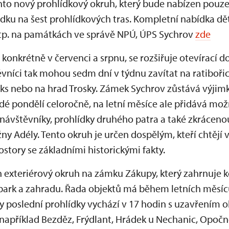
ento nový prohlídkový okruh, který bude nabízen pouz
dku na šest prohlídkových tras. Kompletní nabídka dě
 atp. na památkách ve správě NPÚ, ÚPS Sychrov
zde
 konkrétně v červenci a srpnu, se rozšiřuje otevírací
ěvníci tak mohou sedm dní v týdnu zavítat na ratiboř
ks nebo na hrad Trosky. Zámek Sychrov zůstává výjimk
dé pondělí celoročně, na letní měsíce ale přidává mo
 návštěvníky, prohlídky druhého patra a také zkrácen
y Adély. Tento okruh je určen dospělým, kteří chtějí 
ostory se základními historickými fakty.
en exteriérový okruh na zámku Zákupy, který zahrnuje 
park a zahradu. Řada objektů má během letních měsíc
 poslední prohlídky vychází v 17 hodin s uzavřením ob
 například Bezděz, Frýdlant, Hrádek u Nechanic, Opočno