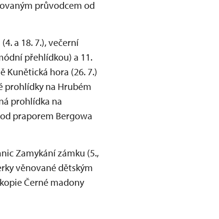
stýmovaným průvodcem od
4. a 18. 7.), večerní
 módní přehlídkou) a 11.
ě Kunětická hora (26. 7.)
né prohlídky na Hrubém
aná prohlídka na
e Pod praporem Bergowa
nic Zamykání zámku (5.,
úterky věnované dětským
a kopie Černé madony