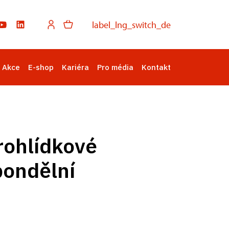
label_lng_switch_de
Akce
E-shop
Kariéra
Pro média
Kontakt
rohlídkové
pondělní