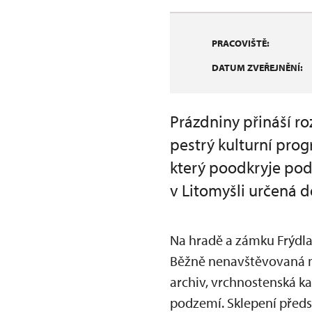
PRACOVIŠTĚ:
DATUM ZVEŘEJNĚNÍ:
Prázdniny přináší ro
pestrý kulturní pro
který poodkryje pod
v Litomyšli určená 
Na hradě a zámku Frýdl
Běžně nenavštěvovaná mí
archiv, vrchnostenská kan
podzemí. Sklepení předst