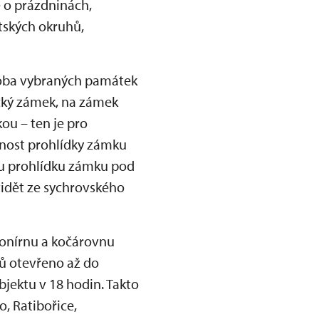
e o prázdninách,
tských okruhů,
 doba vybraných památek
ický zámek, na zámek
ou – ten je pro
žnost prohlídky zámku
ou prohlídku zámku pod
vidět ze sychrovského
konírnu a kočárovnu
ů otevřeno až do
jektu v 18 hodin. Takto
, Ratibořice,