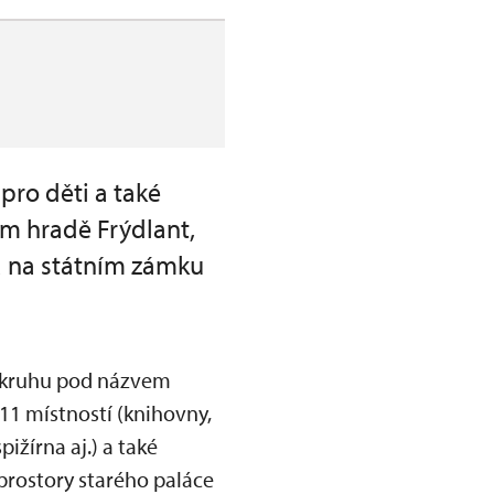
pro děti a také
ím hradě Frýdlant,
a na státním zámku
 okruhu pod názvem
11 místností (knihovny,
pižírna aj.) a také
prostory starého paláce