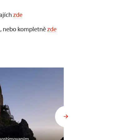
ajích
zde
tů, nebo kompletně
zde
s kostýmovaným