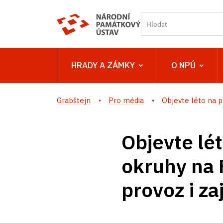
HRADY A ZÁMKY
O NPÚ
Grabštejn
Pro média
Objevte léto na p
Objevte lé
okruhy na 
provoz i za