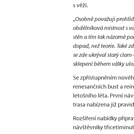
s věží.
„
Osobně považuji prohlíd
obdélníková místnost s 
stěn a tím tak názorně po
dopad, než teorie. Také z
se zde ukrýval starý clam
sklepení během války ul
Se zpřístupněním nového
renesančních bust a rei
letošního léta. První ná
trasa nabízena již pravi
Rozšíření nabídky připr
návštěvníky třicetimi