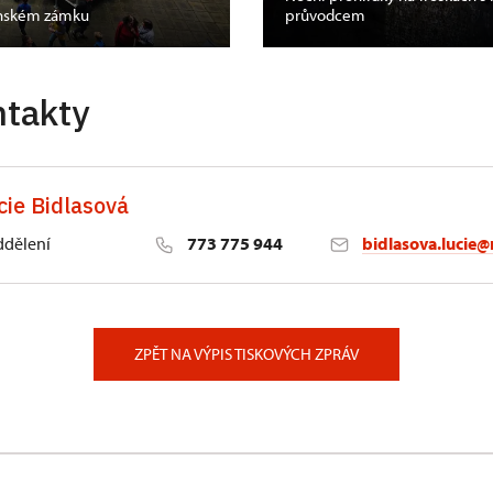
enském zámku
průvodcem
ntakty
cie Bidlasová
ddělení
773 775 944
bidlasova.lucie@
 Slatiňany
ZPĚT NA VÝPIS TISKOVÝCH ZPRÁV