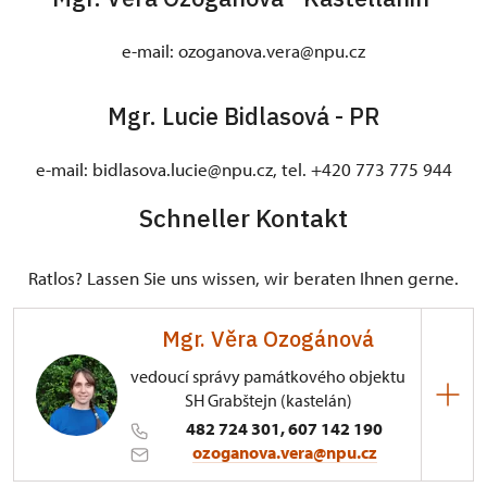
e-mail: ozoganova.vera@npu.cz
Mgr. Lucie Bidlasová - PR
e-mail: bidlasova.lucie@npu.cz, tel. +420 773 775 944
Schneller Kontakt
Ratlos? Lassen Sie uns wissen, wir beraten Ihnen gerne.
Mgr. Věra Ozogánová
vedoucí správy památkového objektu
SH Grabštejn (kastelán)
482 724 301, 607 142 190
ozoganova.vera@npu.cz