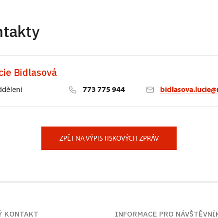
ntakty
cie Bidlasová
ddělení
773 775 944
bidlasova.lucie@
 Slatiňany
ZPĚT NA VÝPIS TISKOVÝCH ZPRÁV
Ý KONTAKT
INFORMACE PRO NÁVŠTĚVNÍ