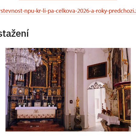
stevnost-npu-kr-li-pa-celkova-2026-a-roky-predchozi.
stažení