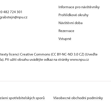
Informace pro návštěvníky
420 482 724 301
Prohlídkové okruhy
 grabstejn@npu.cz
Návštěvní doba
Rezervace
Vstupné
 texty
licenci Creative Commons
(CC BY-NC-ND 3.0 CZ) (Uveďte
la). Při užití obsahu uvádějte odkaz na stránky www.npu.cz
ešení spotřebitelských sporů
Všeobecné obchodní podmínky