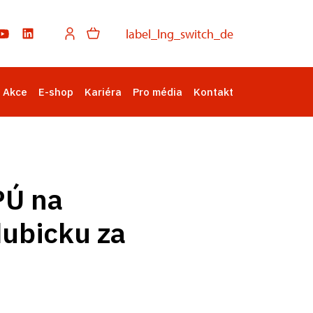
label_lng_switch_de
Akce
E-shop
Kariéra
Pro média
Kontakt
PÚ na
dubicku za