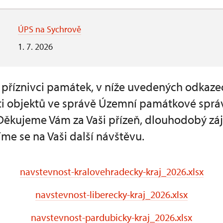
ÚPS na Sychrově
1. 7. 2026
a příznivci památek, v níže uvedených odkaze
i objektů ve správě Územní památkové sprá
 Děkujeme Vám za Vaši přízeň, dlouhodobý z
me se na Vaši další návštěvu.
navstevnost-kralovehradecky-kraj_2026.xlsx
navstevnost-liberecky-kraj_2026.xlsx
navstevnost-pardubicky-kraj_2026.xlsx