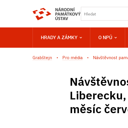
HRADY A ZÁMKY
O NPÚ
Grabštejn
Pro média
Návštěvnost pamá
Návštěvno
Liberecku,
měsíc čer