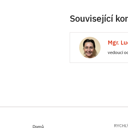
Související ko
Mgr. Lu
vedoucí o
ÚPS na Sychrově
Zámecký park 1/,
RYCHL
Domů