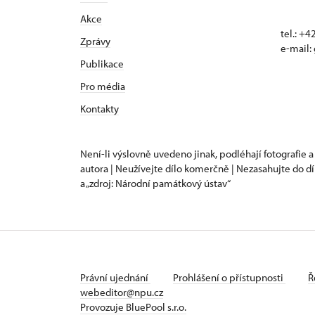
Akce
tel.: +
Zprávy
e-mail:
Publikace
Pro média
Kontakty
Není-li výslovně uvedeno jinak, podléhají fotografie a
autora | Neužívejte dílo komerčně | Nezasahujte do dí
a „zdroj: Národní památkový ústav“
Právní ujednání
Prohlášení o přístupnosti
Ř
webeditor@npu.cz
Provozuje BluePool s.r.o.