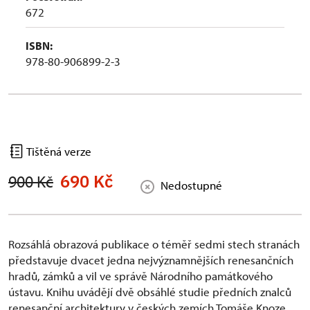
672
ISBN:
978-80-906899-2-3
Tištěná verze
690 Kč
900 Kč
Nedostupné
Rozsáhlá obrazová publikace o téměř sedmi stech stranách
představuje dvacet jedna nejvýznamnějších renesančních
hradů, zámků a vil ve správě Národního památkového
ústavu. Knihu uvádějí dvě obsáhlé studie předních znalců
renesanční architektury v českých zemích Tomáše Knoze