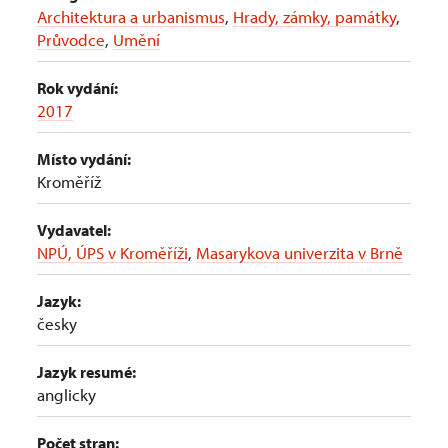
Architektura a urbanismus
,
Hrady, zámky, památky
,
Průvodce
,
Umění
Rok vydání:
2017
Místo vydání:
Kroměříž
Vydavatel:
NPÚ, ÚPS v Kroměříži
,
Masarykova univerzita v Brně
Jazyk:
česky
Jazyk resumé:
anglicky
Počet stran: