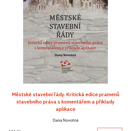
Městské stavební řády. Kritická edice pramenů
stavebního práva s komentářem a příklady
aplikace
Dana Novotná