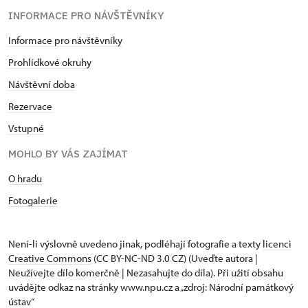
INFORMACE PRO NÁVŠTĚVNÍKY
Informace pro návštěvníky
Prohlídkové okruhy
Návštěvní doba
Rezervace
Vstupné
MOHLO BY VÁS ZAJÍMAT
O hradu
Fotogalerie
Není-li výslovně uvedeno jinak, podléhají fotografie a texty
licenci
Creative Commons
(CC BY-NC-ND 3.0 CZ) (Uveďte autora |
Neužívejte dílo komerčně | Nezasahujte do díla). Při užití obsahu
uvádějte odkaz na stránky www.npu.cz a „zdroj: Národní památkový
ústav“