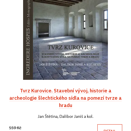
Tvrz Kurovice. Stavební vývoj, historie a
archeologie šlechtického sídla na pomezí tvrze a
hradu
Jan Štětina, Dalibor Janiš a kol.
559 Kč