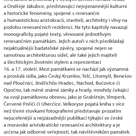
a Ondřeje Jakubce, představující nejvýznamnější kulturní
a historické fenomény, spojené s renesanční
a humanistickou aristokracií, staviteli, architekty i vlivy na
podobu renesančních rezidencí. Na tyto kapitoly navazují
monograficky pojaté texty, věnované jednotlivým
renesančním památkám. Jejich autoři v nich předkládají
nejaktuálnější badatelské závěry, spojené nejen se
samotnou architekturou sídel, ale také jejich majiteli
a šlechtickým životním stylem a reprezentací
16. a 17. století. Mezi památkami se nachází jak významná
a proslulá sídla, jako Český Krumlov, Telč, Litomyšl, Benešov
nad Ploučnicí, Jindřichův Hradec, Náchod, Bučovice či
Opočno, tak méně známé zámky a hrady, mnohdy čekající
na svoji památkovou obnovu, jako je Grabštejn, Vimperk,
Červené Poříčí či Uherčice. Velkoryse pojatá kniha s více
než třemi stovkami fotografiemi představuje prozatím
nejucelenější a nejzásadnější publikaci týkající se české
a moravské aristokratické renesanční architektury a je
určena jak odborné veřejnosti, tak návštěvníkům památek.