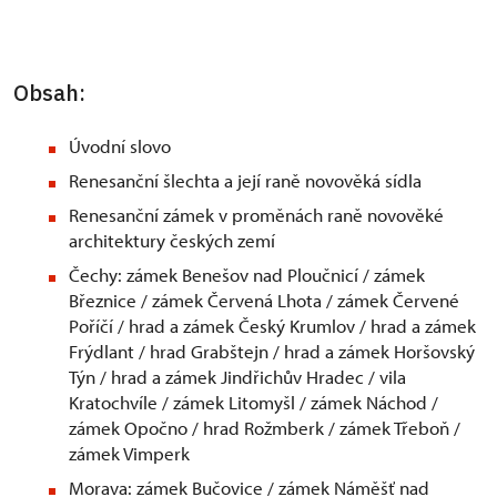
Obsah:
Úvodní slovo
Renesanční šlechta a její raně novověká sídla
Renesanční zámek v proměnách raně novověké
architektury českých zemí
Čechy: zámek Benešov nad Ploučnicí / zámek
Březnice / zámek Červená Lhota / zámek Červené
Poříčí / hrad a zámek Český Krumlov / hrad a zámek
Frýdlant / hrad Grabštejn / hrad a zámek Horšovský
Týn / hrad a zámek Jindřichův Hradec / vila
Kratochvíle / zámek Litomyšl / zámek Náchod /
zámek Opočno / hrad Rožmberk / zámek Třeboň /
zámek Vimperk
Morava: zámek Bučovice / zámek Náměšť nad