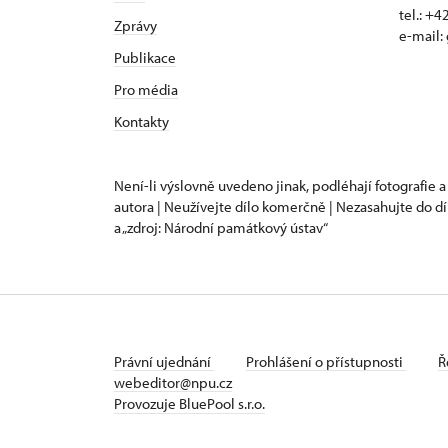
tel.: +
Zprávy
e-mail:
Publikace
Pro média
Kontakty
Není-li výslovně uvedeno jinak, podléhají fotografie a
autora | Neužívejte dílo komerčně | Nezasahujte do dí
a „zdroj: Národní památkový ústav“
Právní ujednání
Prohlášení o přístupnosti
Ř
webeditor@npu.cz
Provozuje BluePool s.r.o.