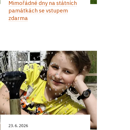
Mimořádné dny na státních
památkách se vstupem
zdarma
23. 6. 2026