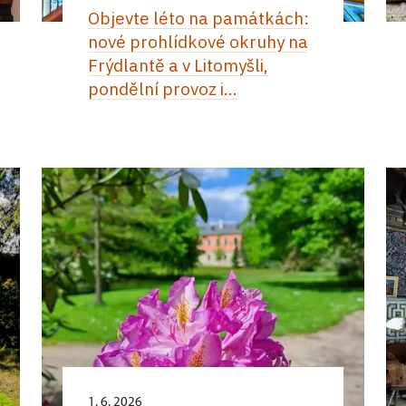
Objevte léto na památkách:
nové prohlídkové okruhy na
Frýdlantě a v Litomyšli,
pondělní provoz i...
1. 6. 2026