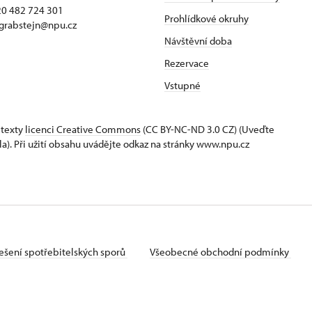
420 482 724 301
Prohlídkové okruhy
 grabstejn@npu.cz
Návštěvní doba
Rezervace
Vstupné
 texty
licenci Creative Commons
(CC BY-NC-ND 3.0 CZ) (Uveďte
la). Při užití obsahu uvádějte odkaz na stránky www.npu.cz
ešení spotřebitelských sporů
Všeobecné obchodní podmínky