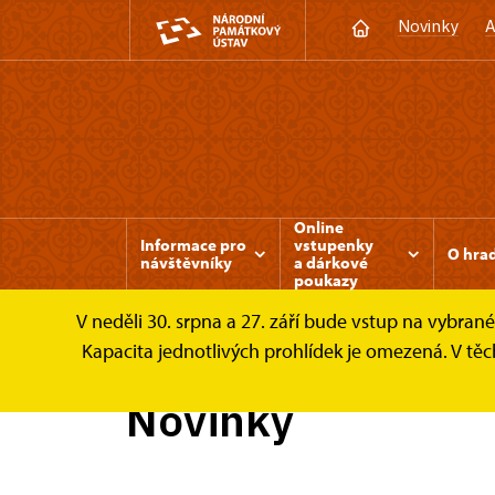
Novinky
A
Online
Informace pro
vstupenky
O hra
návštěvníky
a dárkové
poukazy
V neděli 30. srpna a 27. září bude vstup na vybran
Grabštejn
Zprávy
Kapacita jednotlivých prohlídek je omezená. V tě
Novinky