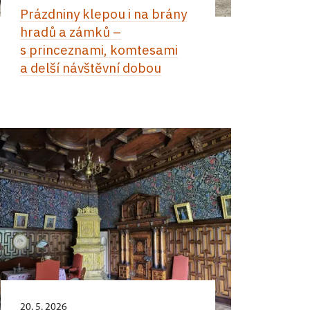
Prázdniny klepou i na brány
hradů a zámků –
s princeznami, komtesami
a delší návštěvní dobou
20. 5. 2026