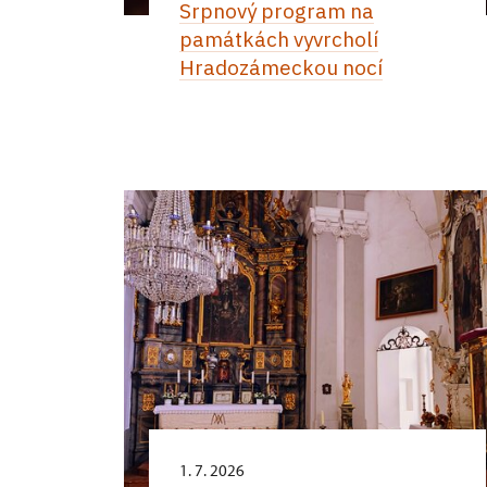
Srpnový program na
památkách vyvrcholí
Hradozámeckou nocí
1. 7. 2026