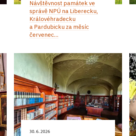
Návštěvnost památek ve
správě NPÚ na Liberecku,
Královéhradecku
a Pardubicku za měsíc
červenec...
30. 6. 2026