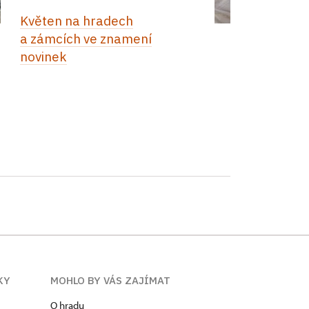
Květen na hradech
a zámcích ve znamení
novinek
KY
MOHLO BY VÁS ZAJÍMAT
O hradu