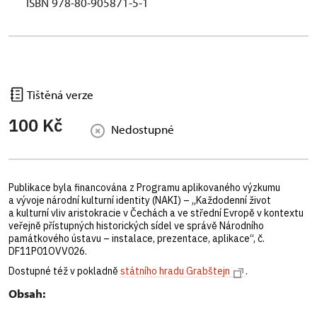
ISBN 978-80-905871-5-1
Tištěná verze
100 Kč
Nedostupné
Publikace byla financována z Programu aplikovaného výzkumu
a vývoje národní kulturní identity (NAKI) – „Každodenní život
a kulturní vliv aristokracie v Čechách a ve střední Evropě v kontextu
veřejně přístupných historických sídel ve správě Národního
památkového ústavu – instalace, prezentace, aplikace“, č.
DF11P01OVV026.
Dostupné též v pokladně
státního hradu Grabštejn
.
Obsah: