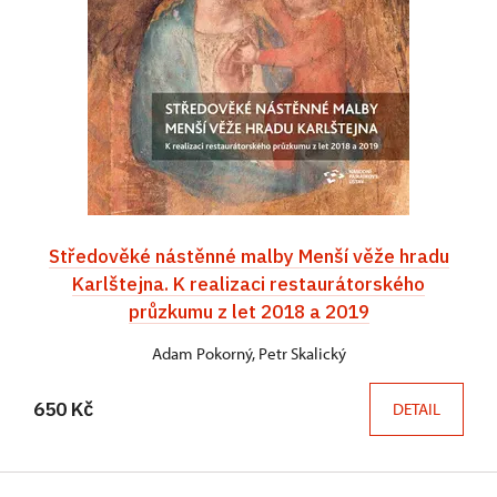
Středověké nástěnné malby Menší věže hradu
Karlštejna. K realizaci restaurátorského
průzkumu z let 2018 a 2019
Adam Pokorný, Petr Skalický
650 Kč
DETAIL