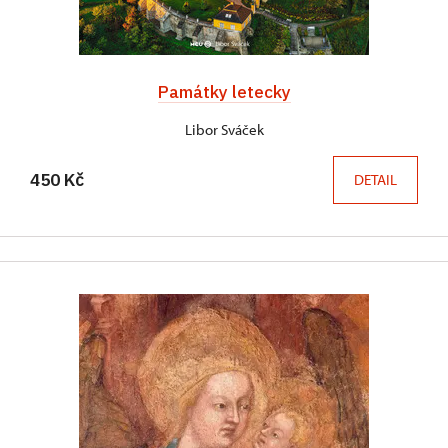
Památky letecky
Libor Sváček
450 Kč
DETAIL