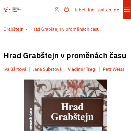
label_lng_switch_de
Grabštejn
Hrad Grabštejn v proměnách času
Hrad Grabštejn v proměnách času
Iva Bártová
|
Jana Šubrtová
|
Vladimír Tregl
|
Petr Weiss