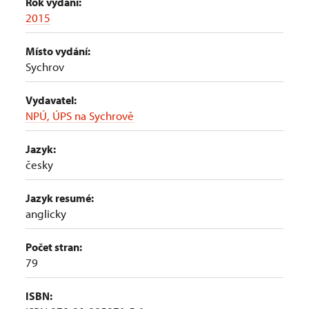
Rok vydání:
2015
Místo vydání:
Sychrov
Vydavatel:
NPÚ, ÚPS na Sychrově
Jazyk:
česky
Jazyk resumé:
anglicky
Počet stran:
79
ISBN: