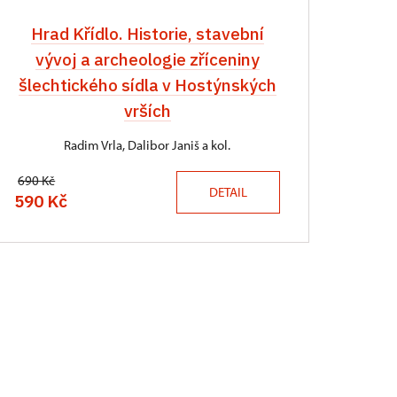
Hrad Křídlo. Historie, stavební
vývoj a archeologie zříceniny
šlechtického sídla v Hostýnských
vrších
Radim Vrla, Dalibor Janiš a kol.
690 Kč
DETAIL
590 Kč