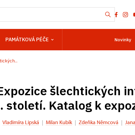
PAMÁTKOVÁ PÉČE
Novinky
ckých...
xpozice šlechtických in
 století. Katalog k expoz
Vladimíra Lipská
|
Milan Kubík
|
Zdeňka Němcová
|
Jan