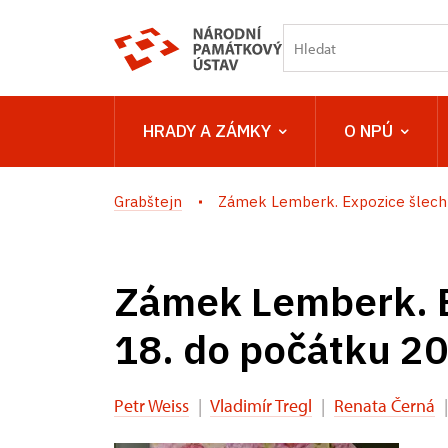
HRADY A ZÁMKY
O NPÚ
Grabštejn
Zámek Lemberk. Expozice šlechti
Zámek Lemberk. E
18. do počátku 20.
Petr Weiss
|
Vladimír Tregl
|
Renata Černá
|