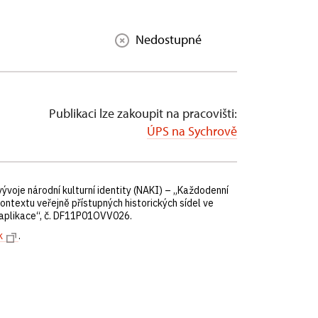
Nedostupné
Publikaci lze zakoupit na pracovišti:
ÚPS na Sychrově
voje národní kulturní identity (NAKI) – „Každodenní
 kontextu veřejně přístupných historických sídel ve
 aplikace“, č. DF11P01OVV026.
k
.