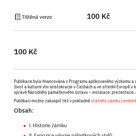
100 Kč
Tištěná verze
100 Kč
Publikace byla financována z Programu aplikovaného výzkumu a vý
život a kulturní vliv aristokracie v Čechách a ve střední Evropě v
správě Národního památkového ústavu – instalace, prezentace,
Publikaci možno zakoupit též v pokladně
státního zámku Lember
Obsah:
I. Historie zámku
II. Expozice vývoje nábytkových stylů