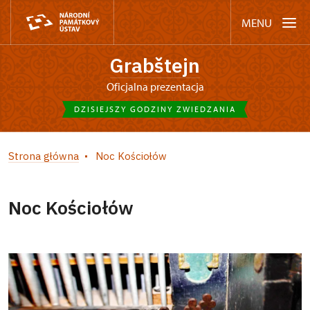
MENU
Grabštejn
Oficjalna prezentacja
DZISIEJSZY GODZINY ZWIEDZANIA
Strona główna
Noc Kościołów
Noc Kościołów