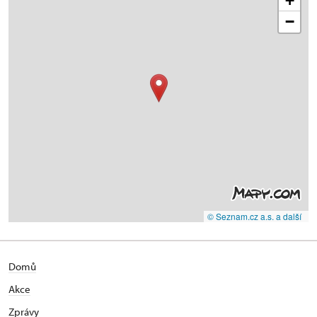
+
−
© Seznam.cz a.s. a další
Domů
Akce
Zprávy