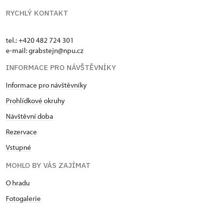
RYCHLÝ KONTAKT
tel.: +420 482 724 301
e-mail: grabstejn@npu.cz
INFORMACE PRO NÁVŠTĚVNÍKY
Informace pro návštěvníky
Prohlídkové okruhy
Návštěvní doba
Rezervace
Vstupné
MOHLO BY VÁS ZAJÍMAT
O hradu
Fotogalerie