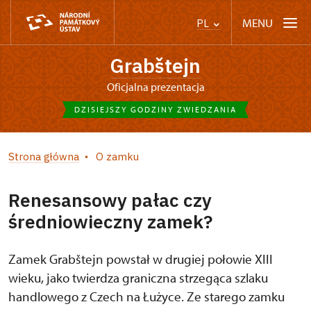
MENU
PL
Grabštejn
Oficjalna prezentacja
DZISIEJSZY GODZINY ZWIEDZANIA
Strona główna
O zamku
Renesansowy pałac czy
średniowieczny zamek?
Zamek Grabštejn powstał w drugiej połowie XIII
wieku, jako twierdza graniczna strzegąca szlaku
handlowego z Czech na Łużyce. Ze starego zamku