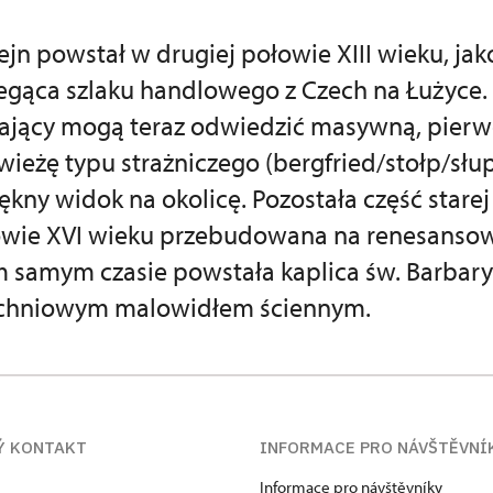
jn powstał w drugiej połowie XIII wieku, jak
zegąca szlaku handlowego z Czech na Łużyce.
ający mogą teraz odwiedzić masywną, pierw
ieżę typu strażniczego (bergfried/stołp/słup)
iękny widok na okolicę. Pozostała część stare
owie XVI wieku przebudowana na renesanso
 samym czasie powstała kaplica św. Barbary
zchniowym malowidłem ściennym.
Ý KONTAKT
INFORMACE PRO NÁVŠTĚVNÍ
Informace pro návštěvníky