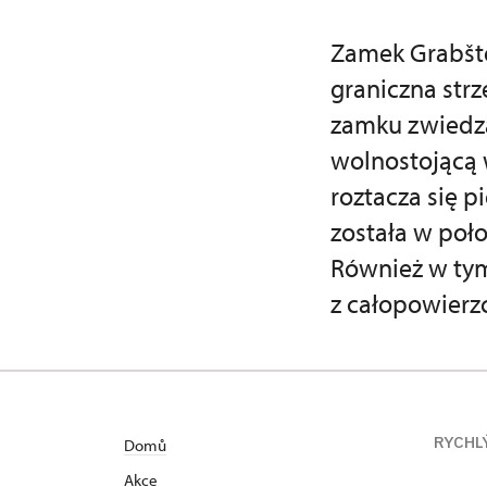
Zamek Grabšte
graniczna str
zamku zwiedz
wolnostojącą w
roztacza się p
została w poł
Również w tym
z całopowier
RYCHL
Domů
Akce