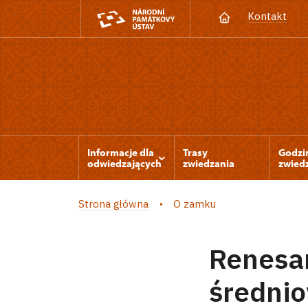
Kontakt
Informacje dla
Trasy
Godzi
odwiedzających
zwiedzania
zwied
Strona główna
O zamku
Renesa
średni