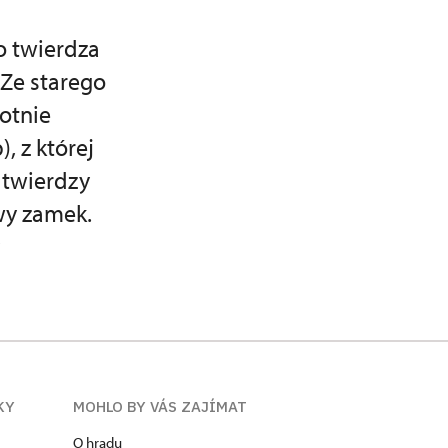
o twierdza
 Ze starego
otnie
, z której
j twierdzy
wy zamek.
KY
MOHLO BY VÁS ZAJÍMAT
O hradu