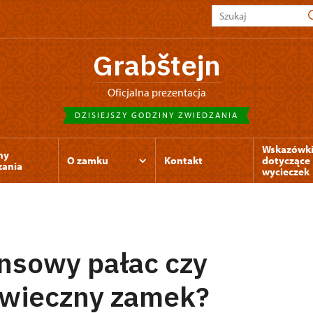
Grabštejn
Oficjalna prezentacja
DZISIEJSZY GODZINY ZWIEDZANIA
Wskazówk
ny
O zamku
Kontakt
dotyczące
zania
wycieczek
nsowy pałac czy
owieczny zamek?