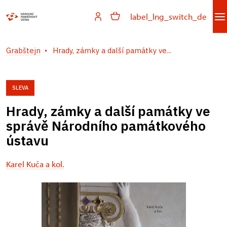
label_lng_switch_de
Grabštejn
Hrady, zámky a další památky ve...
SLEVA
Hrady, zámky a další památky ve
správě Národního památkového
ústavu
Karel Kuča a kol.