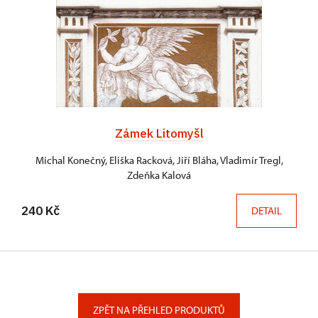
Zámek Litomyšl
Michal Konečný, Eliška Racková, Jiří Bláha, Vladimír Tregl,
Zdeňka Kalová
240 Kč
DETAIL
ZPĚT NA PŘEHLED PRODUKTŮ