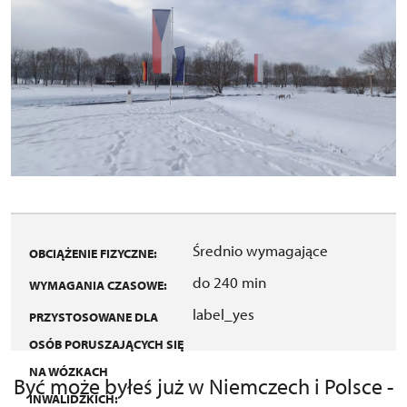
Średnio wymagające
OBCIĄŻENIE FIZYCZNE:
do 240 min
WYMAGANIA CZASOWE:
label_yes
PRZYSTOSOWANE DLA
OSÓB PORUSZAJĄCYCH SIĘ
NA WÓZKACH
Być może byłeś już w Niemczech i Polsce -
INWALIDZKICH: