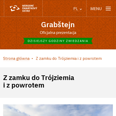
MENU
PL
Grabštejn
Oficjalna prezentacja
DZISIEJSZY GODZINY ZWIEDZANIA
Strona główna
Z zamku do Trójziemia i z powrotem
Z zamku do Trójziemia
i z powrotem