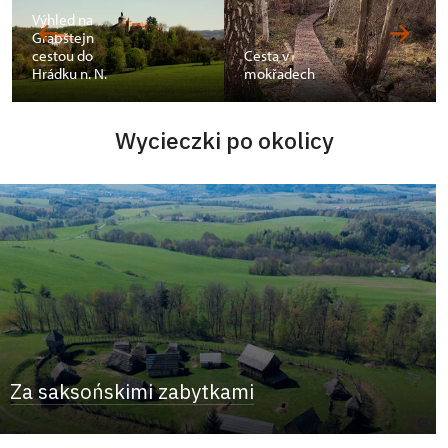
Výhled na
Grabštejn
cestou do
Cesta v
Hrádku n. N.
mokřadech
Wycieczki po okolicy
Za saksońskimi zabytkami