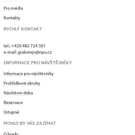
Pro média
Kontakty
RYCHLÝ KONTAKT
tel.: +420 482 724 301
e-mail: grabstejn@npu.cz
INFORMACE PRO NÁVŠTĚVNÍKY
Informace pro návštěvníky
Prohlídkové okruhy
Návštěvní doba
Rezervace
Vstupné
MOHLO BY VÁS ZAJÍMAT
O hradu