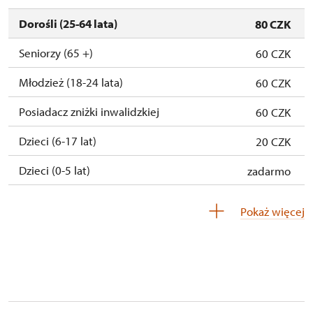
Dorośli (25-64 lata)
80 CZK
Seniorzy (65 +)
60 CZK
Młodzież (18-24 lata)
60 CZK
Posiadacz zniżki inwalidzkiej
60 CZK
Dzieci (6-17 lat)
20 CZK
Dzieci (0-5 lat)
zadarmo
Przewodnik osoby z grupą inwalidzką
zadarmo
Pokaż więcej
Pedagogiczny nadzór (grupa szkolna - 1
niedostępne
osoba na 15 dzieci)
Przewodnik grupy (1 osoba na 10 osobową
niedostępne
grupę)