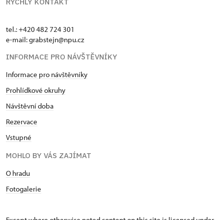
RYCHLÝ KONTAKT
tel.: +420 482 724 301
e-mail: grabstejn@npu.cz
INFORMACE PRO NÁVŠTĚVNÍKY
Informace pro návštěvníky
Prohlídkové okruhy
Návštěvní doba
Rezervace
Vstupné
MOHLO BY VÁS ZAJÍMAT
O hradu
Fotogalerie
Except where otherwise noted content on this site is licensed under