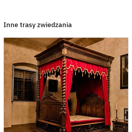
Posiadacz karty MK ČR
niedostępne
Posiadacz karty ICOMOS*
niedostępne
Inne trasy zwiedzania
Wolny, całoroczny bilet wydany przez NPU
niedostępne
Jednorazowy, wolny bilet wydany przez
niedostępne
NPU
Osoba zatrudniona w organizacji NPU (+ 3
zadarmo
osoby)
Posiadacz karty " Naš člověk"*
zadarmo
* Ważny dla jednej osoby - posiadacza karty
lub kodu QR
Opłatę można płacić gotówką w koronach
lub kartą.