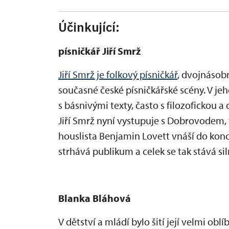
Účinkující:
písničkář Jiří Smrž
Jiří Smrž je folkový písničkář
, dvojnásobn
současné české písničkářské scény. V je
s básnivými texty, často s filozofickou 
Jiří Smrž nyní vystupuje s Dobrovodem,
houslista Benjamin Lovett vnáší do konc
strhává publikum a celek se tak stává s
Blanka Bláhová
V dětství a mládí bylo šití její velmi obl