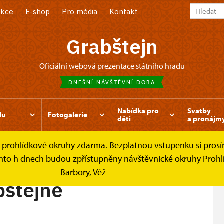
kce
E-shop
Pro média
Kontakt
Grabštejn
oficiální webová prezentace státního hradu
DNEŠNÍ NÁVŠTĚVNÍ DOBA
Nabídka pro
Svatby
du
Fotogalerie
děti
a pronájm
é prohlídkové okruhy zdarma. Bezplatnou vstupenku si prosím
jně
chto h dnech budou zpřístupněny návštěvnické okruhy Prohlíd
Barbory, Věž
bštejně