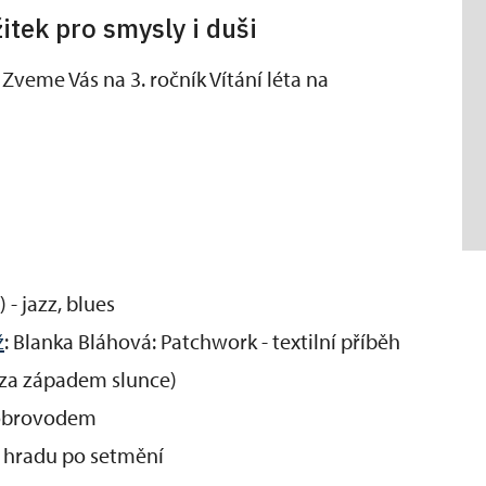
itek pro smysly i duši
veme Vás na 3. ročník Vítání léta na
 - jazz, blues
ž
: Blanka Bláhová: Patchwork - textilní příběh
 za západem slunce)
 Dobrovodem
u hradu po setmění