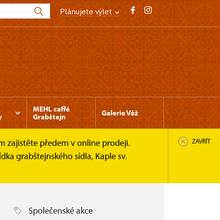
Plánujete výlet
MEHL caffé
Galerie Věž
y
Grabštejn
 zajistěte předem v online prodeji.
ZAVŘÍT
ka grabštejnského sídla, Kaple sv.
Společenské akce