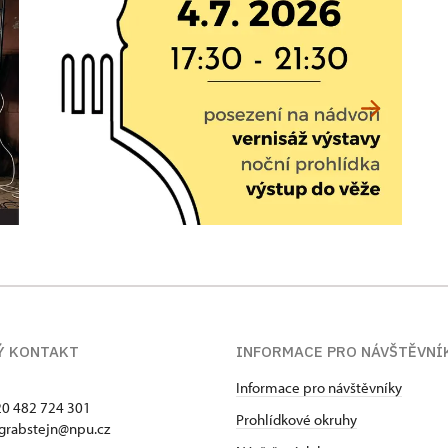
Ý KONTAKT
INFORMACE PRO NÁVŠTĚVNÍ
Informace pro návštěvníky
420 482 724 301
Prohlídkové okruhy
 grabstejn@npu.cz