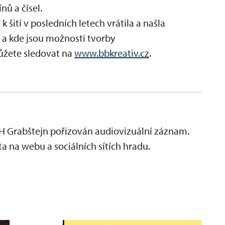
nů a čísel.
k šití v posledních letech vrátila a našla
í a kde jsou možnosti tvorby
ůžete sledovat na
www.bbkreativ.cz
.
H Grabštejn pořizován audiovizuální záznam.
a na webu a sociálních sítích hradu.