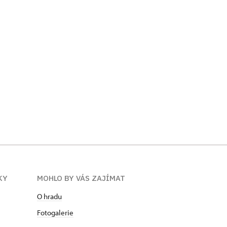
Vítání léta 2023
KY
MOHLO BY VÁS ZAJÍMAT
O hradu
Fotogalerie