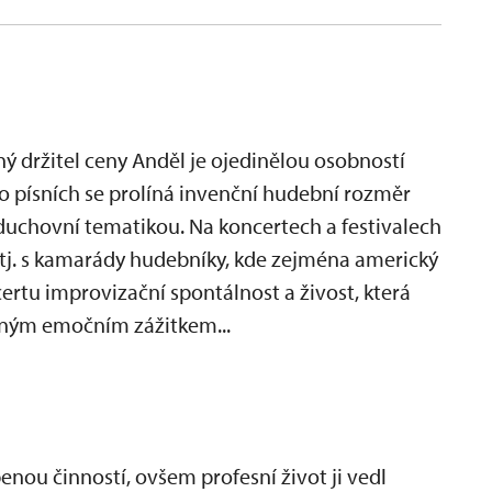
ý držitel ceny Anděl je ojedinělou osobností
ho písních se prolíná invenční hudební rozměr
a duchovní tematikou. Na koncertech a festivalech
 tj. s kamarády hudebníky, kde zejména americký
ertu improvizační spontálnost a živost, která
ilným emočním zážitkem...
íbenou činností, ovšem profesní život ji vedl