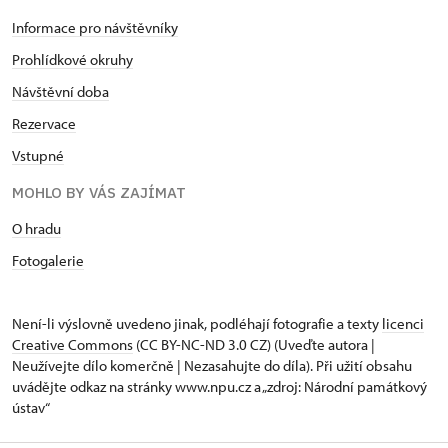
Informace pro návštěvníky
Prohlídkové okruhy
Návštěvní doba
Rezervace
Vstupné
MOHLO BY VÁS ZAJÍMAT
O hradu
Fotogalerie
Není-li výslovně uvedeno jinak, podléhají fotografie a texty
licenci
Creative Commons
(CC BY-NC-ND 3.0 CZ) (Uveďte autora |
Neužívejte dílo komerčně | Nezasahujte do díla). Při užití obsahu
uvádějte odkaz na stránky www.npu.cz a „zdroj: Národní památkový
ústav“