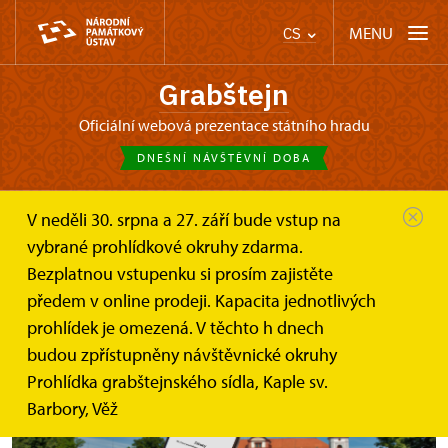
MENU
CS
Grabštejn
oficiální webová prezentace státního hradu
DNEŠNÍ NÁVŠTĚVNÍ DOBA
V neděli 30. srpna a 27. září bude vstup na
Grabštejn
Online vstupenky a dárkové poukazy
vybrané prohlídkové okruhy zdarma.
Bezplatnou vstupenku si prosím zajistěte
předem v online prodeji. Kapacita jednotlivých
Online vstupenky
prohlídek je omezená. V těchto h dnech
budou zpřístupněny návštěvnické okruhy
Prohlídka grabštejnského sídla, Kaple sv.
Barbory, Věž