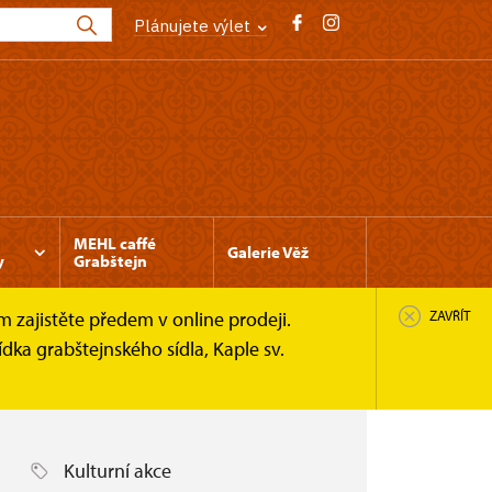
Plánujete výlet
MEHL caffé
Galerie Věž
y
Grabštejn
 zajistěte předem v online prodeji.
ZAVŘÍT
ka grabštejnského sídla, Kaple sv.
Kulturní akce