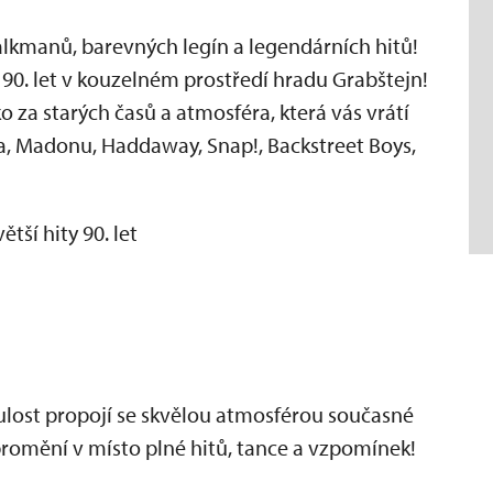
lkmanů, barevných legín a legendárních hitů!
 90. let v kouzelném prostředí hradu Grabštejn!
 za starých časů a atmosféra, která vás vrátí
na, Madonu, Haddaway, Snap!, Backstreet Boys,
tší hity 90. let
inulost propojí se skvělou atmosférou současné
 promění v místo plné hitů, tance a vzpomínek!