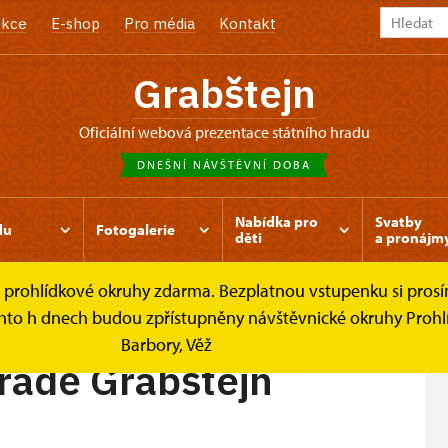
kce
E-shop
Pro média
Kontakt
Grabštejn
oficiální webová prezentace státního hradu
DNEŠNÍ NÁVŠTĚVNÍ DOBA
Nabídka pro
Svatby
du
Fotogalerie
děti
a pronájm
é prohlídkové okruhy zdarma. Bezplatnou vstupenku si prosím
Grabštejn
chto h dnech budou zpřístupněny návštěvnické okruhy Prohlíd
Barbory, Věž
radě Grabštejn