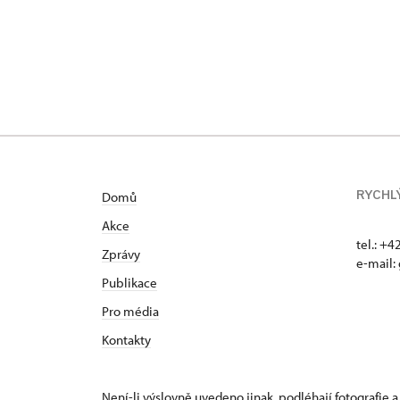
RYCHL
Domů
Akce
tel.: +
Zprávy
e-mail:
Publikace
Pro média
Kontakty
Není-li výslovně uvedeno jinak, podléhají fotografie a