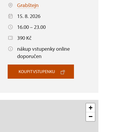
Grabštejn
15. 8. 2026
16.00 – 23.00
390 Kč
nákup vstupenky online
doporučen
KOUPIT VSTUPENKU
+
−