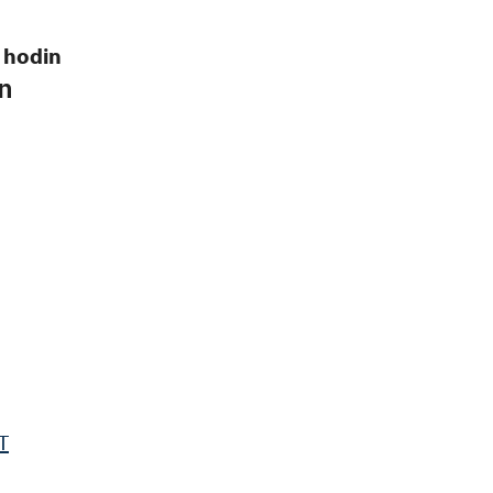
3 hodin
jn
T