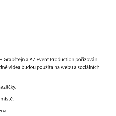
H Grabštejn a AZ Event Production pořizován
adně videa budou použita na webu a sociálních
azlíčky.
 místě.
ena.