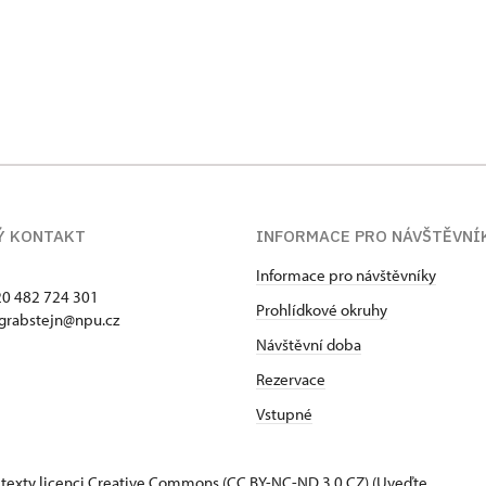
Ý KONTAKT
INFORMACE PRO NÁVŠTĚVNÍ
Informace pro návštěvníky
420 482 724 301
Prohlídkové okruhy
 grabstejn@npu.cz
Návštěvní doba
Rezervace
Vstupné
 texty
licenci Creative Commons
(CC BY-NC-ND 3.0 CZ) (Uveďte