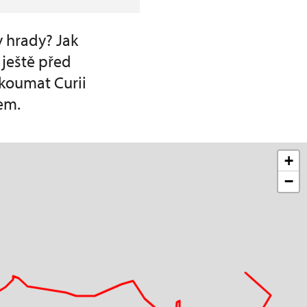
y hrady? Jak
ještě před
koumat Curii
tem.
+
−