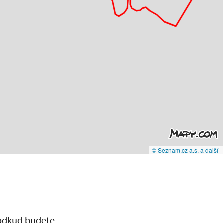
© Seznam.cz a.s. a další
 odkud budete