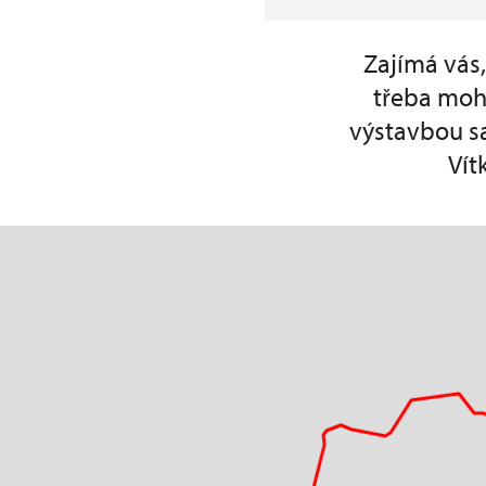
Zajímá vás,
třeba moh
výstavbou s
Vít