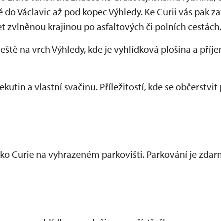
 do Václavic až pod kopec Výhledy. Ke Curii vás pak za
t zvlněnou krajinou po asfaltových či polních cestách
ště na vrch Výhledy, kde je vyhlídková plošina a příj
kutin a vlastní svačinu. Příležitostí, kde se občerstvi
ko Curie na vyhrazeném parkovišti. Parkování je zda