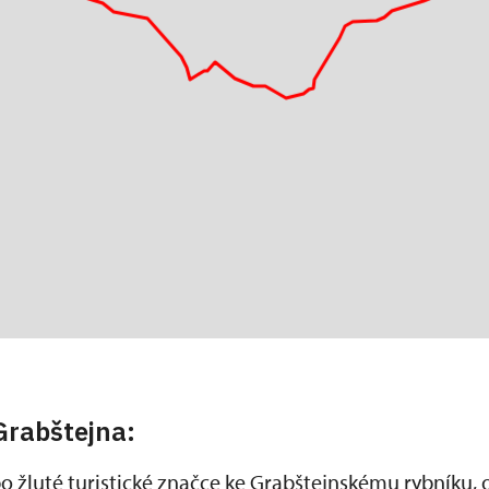
Grabštejna:
po žluté turistické značce ke Grabštejnskému rybníku,