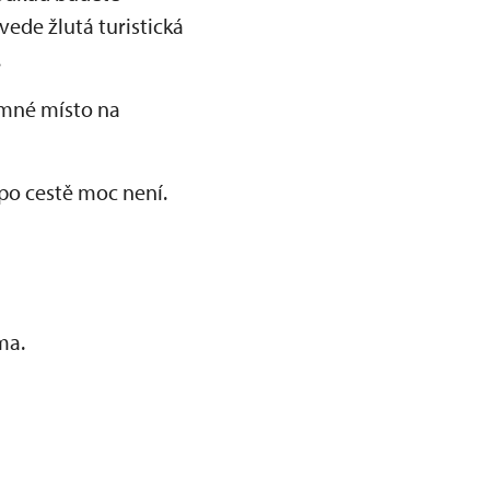
vede žlutá turistická
.
emné místo na
t po cestě moc není.
rma.