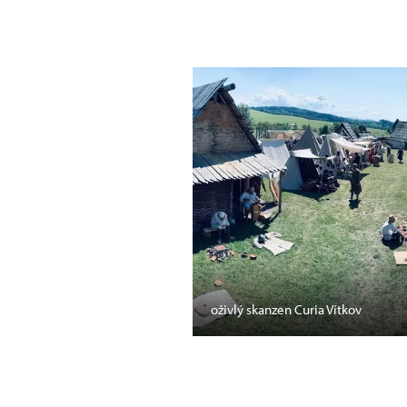
oživlý skanzen Curia Vítkov