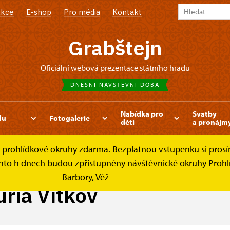
kce
E-shop
Pro média
Kontakt
Grabštejn
oficiální webová prezentace státního hradu
DNEŠNÍ NÁVŠTĚVNÍ DOBA
Nabídka pro
Svatby
du
Fotogalerie
děti
a pronájm
é prohlídkové okruhy zdarma. Bezplatnou vstupenku si prosím
Curia Vítkov
chto h dnech budou zpřístupněny návštěvnické okruhy Prohlíd
Barbory, Věž
ria Vítkov