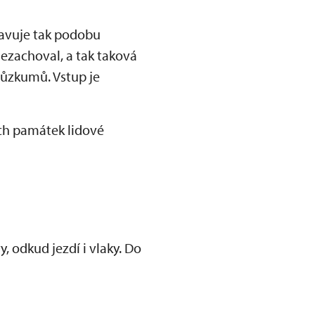
stavuje tak podobu
ezachoval, a tak taková
růzkumů. Vstup je
ch památek lidové
 odkud jezdí i vlaky. Do