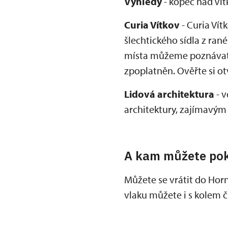
Výhledy
- kopec nad Ví
Curia Vítkov
- Curia Vít
šlechtického sídla z ra
místa můžeme poznávat j
zpoplatněn. Ověřte si o
Lidová architektura
- v
architektury, zajímavým 
A kam můžete po
Můžete se vrátit do Horn
vlaku můžete i s kolem 