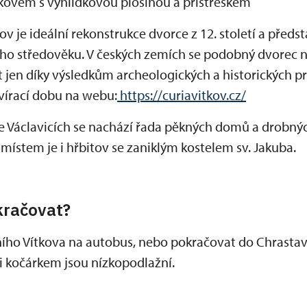
tkovem s vyhlídkovou plošinou a přístřeškem
kov je ideální rekonstrukce dvorce z 12. století a před
ného středověku. V českých zemích se podobný dvorec n
en díky výsledkům archeologických a historických p
tvírací dobu na webu:
https://curiavitkov.cz/
e Václavicích se nachází řada pěkných domů a drobný
místem je i hřbitov se zaniklým kostelem sv. Jakuba.
kračovat?
ího Vítkova na autobus, nebo pokračovat do Chrastavy,
či kočárkem jsou nízkopodlažní.