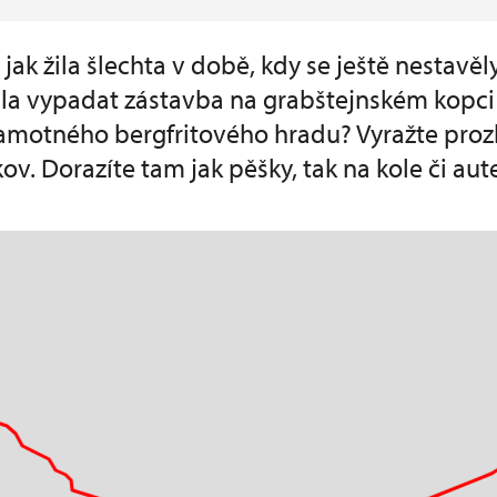
 jak žila šlechta v době, kdy se ještě nestavěl
la vypadat zástavba na grabštejnském kopci 
amotného bergfritového hradu? Vyražte proz
kov. Dorazíte tam jak pěšky, tak na kole či au