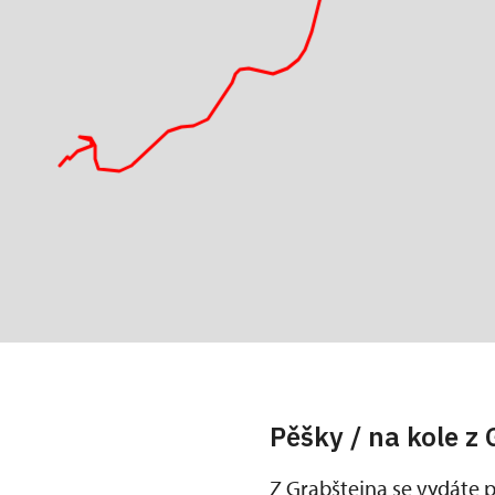
Pěšky / na kole z 
Z Grabštejna se vydáte 