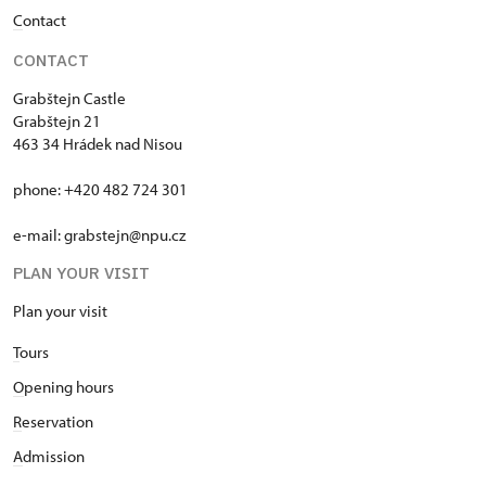
C
ontact
CONTACT
Grabštejn Castle
Grabštejn 21
463 34 Hrádek nad Nisou
phone: +420 482 724 301
e-mail: grabstejn@npu.cz
PLAN YOUR VISIT
Plan your visit
T
ours
O
pening hours
R
eservation
A
dmission