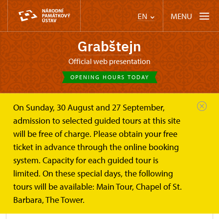
MENU
EN
Grabštejn
Official web presentation
OPENING HOURS TODAY
On Sunday, 30 August and 27 September,
Castle Café
Plan your visit
Rules for visitors
admission to selected guided tours at this site
will be free of charge. Please obtain your free
Rules for visitors to the heritage
ticket in advance through the online booking
site of the State Castle Grabštejn
system. Capacity for each guided tour is
limited. On these special days, the following
tours will be available: Main Tour, Chapel of St.
rules-for-visitors-to-the-courtyard.pdf
Barbara, The Tower.
PDF (175,81 KB)