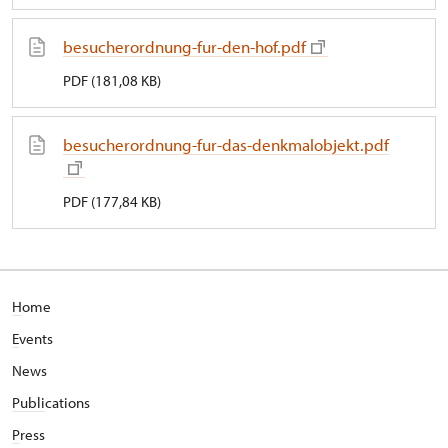
besucherordnung-fur-den-hof.pdf
PDF (181,08 KB)
besucherordnung-fur-das-denkmalobjekt.pdf
PDF (177,84 KB)
H
ome
E
vents
News
Publi
cations
P
ress