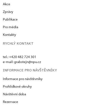
Akce
Zprávy
Publikace
Pro média
Kontakty
RYCHLÝ KONTAKT
tel.: +420 482 724 301
e-mail: grabstejn@npu.cz
INFORMACE PRO NÁVŠTĚVNÍKY
Informace pro návštěvníky
Prohlídkové okruhy
Návštěvní doba
Rezervace