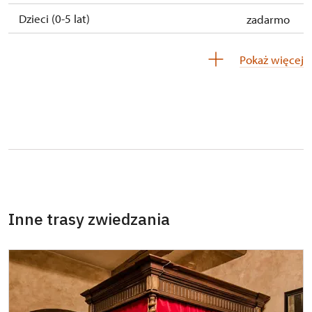
Dzieci (0-5 lat)
zadarmo
Przewodnik osoby z grupą inwalidzką
zadarmo
Pokaż więcej
Pedagogiczny nadzór (grupa szkolna - 1
zadarmo
osoba na 10 dzieci)
Przewodnik grupy (1 osoba na 15 osobową
zadarmo
grupę)
Posiadacz karty MK ČR
niedostępne
Posiadacz karty ICOMOS*
niedostępne
Inne trasy zwiedzania
Wolny, całoroczny bilet wydany przez NPU
zadarmo
Jednorazowy, wolny bilet wydany przez
zadarmo
NPU
Osoba zatrudniona w organizacji NPU (+ 3
zadarmo