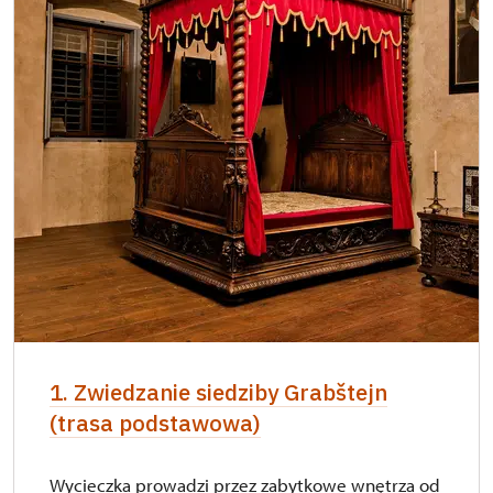
osoby)
Posiadacz karty " Naš člověk"*
zadarmo
* Ważny dla jednej osoby - posiadacza karty
lub kodu QR
Opłatę można płacić gotówką w koronach
lub kartą.
1. Zwiedzanie siedziby Grabštejn
(trasa podstawowa)
Wycieczka prowadzi przez zabytkowe wnętrza od