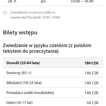
28. 9.
pn.
10.00 – 16.00
Zwiedzanie w czerwcu tylko w
weekendy! Początek: 10:45, 14:00
Bilety wstępu
Zwiedzanie w języku czeskim (z polskim
tekstem do przeczytania)
Dorośli (25-64 lata)
180 CZK
Seniorzy (65 +)
140 CZK
Młodzież (18-24 lata)
140 CZK
Posiadacz zniżki inwalidzkiej
140 CZK
Dzieci (6-17 lat)
50 CZK