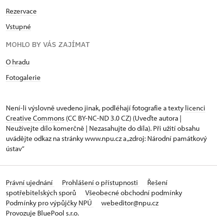
Rezervace
Vstupné
MOHLO BY VÁS ZAJÍMAT
O hradu
Fotogalerie
Není-li výslovně uvedeno jinak, podléhají fotografie a texty
licenci
Creative Commons
(CC BY-NC-ND 3.0 CZ) (Uveďte autora |
Neužívejte dílo komerčně | Nezasahujte do díla). Při užití obsahu
uvádějte odkaz na stránky www.npu.cz a „zdroj: Národní památkový
ústav“
Právní ujednání
Prohlášení o přístupnosti
Řešení
spotřebitelských sporů
Všeobecné obchodní podmínky
Podmínky pro výpůjčky NPÚ
webeditor@npu.cz
Provozuje BluePool s.r.o.