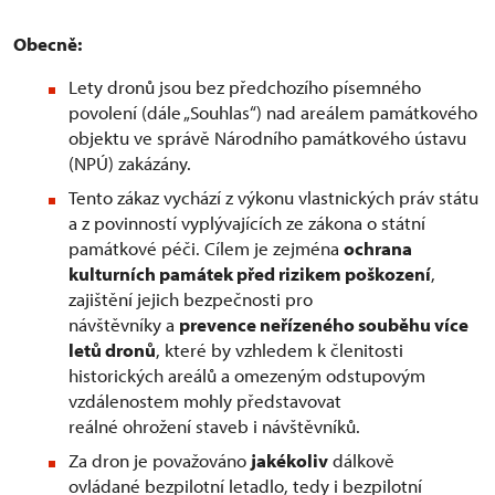
Obecně:
Lety dronů jsou bez předchozího písemného
povolení (dále „Souhlas“) nad areálem památkového
objektu ve správě Národního památkového ústavu
(NPÚ) zakázány.
Tento zákaz vychází z výkonu vlastnických práv státu
a z povinností vyplývajících ze zákona o státní
památkové péči. Cílem je zejména
ochrana
kulturních památek před rizikem poškození
,
zajištění jejich bezpečnosti pro
návštěvníky a
prevence neřízeného souběhu více
letů dronů
, které by vzhledem k členitosti
historických areálů a omezeným odstupovým
vzdálenostem mohly představovat
reálné ohrožení staveb i návštěvníků.
Za dron je považováno
jakékoliv
dálkově
ovládané bezpilotní letadlo, tedy i bezpilotní