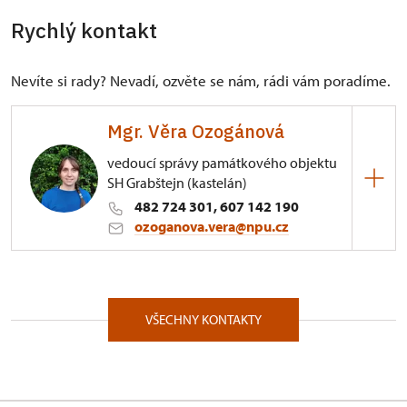
Rychlý kontakt
Nevíte si rady? Nevadí, ozvěte se nám, rádi vám poradíme.
Mgr. Věra Ozogánová
vedoucí správy památkového objektu
SH Grabštejn (kastelán)
482 724 301, 607 142 190
ozoganova.vera@npu.cz
ÚPS na Sychrově
Grabštejn 21/, Grabštejn 46334
VŠECHNY KONTAKTY
Vystudovala archeologii a historii na Univerzitě
Palackého v Olomouci, poté navázala magisterským
studiem archeologie na Univerzitě Hradec Králové.
Již jako studentka libereckého gymnázia se