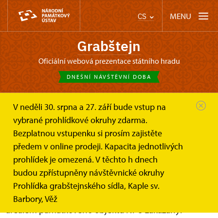
MENU
CS
Grabštejn
oficiální webová prezentace státního hradu
DNEŠNÍ NÁVŠTĚVNÍ DOBA
V neděli 30. srpna a 27. září bude vstup na
Grabštejn
Informace pro návštěvníky
Drony
vybrané prohlídkové okruhy zdarma.
Bezplatnou vstupenku si prosím zajistěte
Pravidla pro provozování dronů
předem v online prodeji. Kapacita jednotlivých
nad areálem památkového
prohlídek je omezená. V těchto h dnech
objektu ve správě NPÚ
budou zpřístupněny návštěvnické okruhy
Prohlídka grabštejnského sídla, Kaple sv.
Lety dronů bez předchozího povolení jsou nad
Barbory, Věž
areálem památkového objektu NPÚ zakázány!