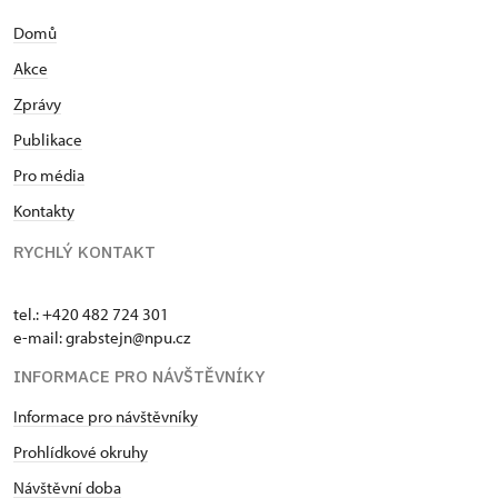
účastnila dobrovolnických aktivit směřujících k
Domů
ochraně drobných kulturních památek v krajině. V
roce 2012 nastoupila jako průvodkyně a pokladní
Akce
na státní hrad Grabštejn, zde sezónně působila do
Zprávy
roku 2016. Před nástupem na mateřskou
dovolenou řídila pobočku Regionálního muzea v
Publikace
Mikulově - Archeopark Pavlov. V roce 2020 se vrátila
Pro média
na hrad Grabštejn a to do pozice zástupkyně
Kontakty
kastelánky, ve výběrovém řízení uspěla jako
nejlepší uchazeč a k 1.11.2020 byla jmenována
RYCHLÝ KONTAKT
kastelánkou hradu Grabštejn.
tel.: +420 482 724 301
e-mail: grabstejn@npu.cz
INFORMACE PRO NÁVŠTĚVNÍKY
Informace pro návštěvníky
Prohlídkové okruhy
Návštěvní doba