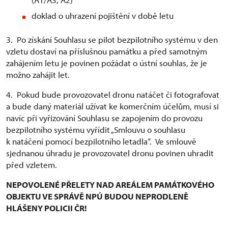
doklad o uhrazení pojištění v době letu
3. Po získání Souhlasu se pilot bezpilotního systému v den
vzletu dostaví na příslušnou památku a před samotným
zahájením letu je povinen požádat o ústní souhlas, že je
možno zahájit let.
4. Pokud bude provozovatel dronu natáčet či fotografovat
a bude daný materiál užívat ke komerčním účelům, musí si
navíc při vyřizování Souhlasu se zapojením do provozu
bezpilotního systému vyřídit „Smlouvu o souhlasu
k natáčení pomocí bezpilotního letadla“. Ve smlouvě
sjednanou úhradu je provozovatel dronu povinen uhradit
před vzletem.
NEPOVOLENÉ PŘELETY NAD AREÁLEM PAMÁTKOVÉHO
OBJEKTU VE SPRÁVĚ NPÚ BUDOU NEPRODLENĚ
HLÁŠENY POLICII ČR!