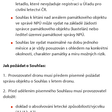
letadlo, které nevyžaduje registraci u Úřadu pro
civilní letectví ČR.
Souhlas k létání nad areálem památkového objektu
ve správě NPÚ může vydat na základě žádosti
správce památkového objektu (kastelán) nebo
ředitel územní památkové správy NPÚ.
Souhlas lze vydat maximálně na dobu jednoho
měsíce a je vždy posuzován s ohledem na konkrétní
okolnosti, charakter památky a míru možných rizik.
Jak požádat o Souhlas:
1. Provozovatel dronu musí předem písemně požádat
správu objektu o Souhlas s letem dronu.
2. Před udělením písemného Souhlasu musí provozovatel
doložit:
doklad o absolvování letecké způsobilosti/výcviku
(A1/A3, A2)