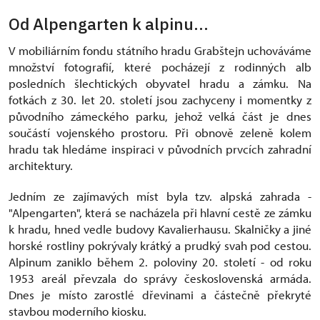
Od Alpengarten k alpinu...
V mobiliárním fondu státního hradu Grabštejn uchováváme
množství fotografií, které pocházejí z rodinných alb
posledních šlechtických obyvatel hradu a zámku. Na
fotkách z 30. let 20. století jsou zachyceny i momentky z
původního zámeckého parku, jehož velká část je dnes
součástí vojenského prostoru. Při obnově zeleně kolem
hradu tak hledáme inspiraci v původních prvcích zahradní
architektury.
Jedním ze zajímavých míst byla tzv. alpská zahrada -
"Alpengarten", která se nacházela při hlavní cestě ze zámku
k hradu, hned vedle budovy Kavalierhausu. Skalničky a jiné
horské rostliny pokrývaly krátký a prudký svah pod cestou.
Alpinum zaniklo během 2. poloviny 20. století - od roku
1953 areál převzala do správy československá armáda.
Dnes je místo zarostlé dřevinami a částečně překryté
stavbou moderního kiosku.