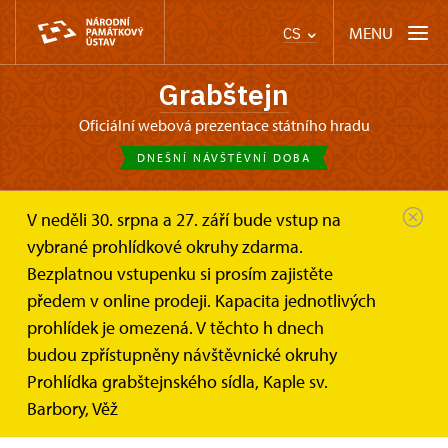
MENU
CS
Grabštejn
oficiální webová prezentace státního hradu
DNEŠNÍ NÁVŠTĚVNÍ DOBA
V neděli 30. srpna a 27. září bude vstup na
Grabštejn
O hradu
Alpinum
vybrané prohlídkové okruhy zdarma.
Bezplatnou vstupenku si prosím zajistěte
Obnova historického alpina
předem v online prodeji. Kapacita jednotlivých
prohlídek je omezená. V těchto h dnech
Na prudkém svahu při cestě k hradu jsme obnovili
budou zpřístupněny návštěvnické okruhy
alpinum - horskou skalku.
Prohlídka grabštejnského sídla, Kaple sv.
Tzv. "alpská zahrada" byla jedním z původních
Barbory, Věž
zahradnických prvků v historickém zámeckém parku.