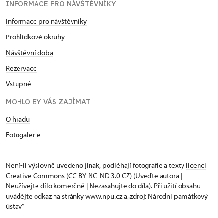
INFORMACE PRO NÁVŠTĚVNÍKY
Informace pro návštěvníky
Prohlídkové okruhy
Návštěvní doba
Rezervace
Vstupné
MOHLO BY VÁS ZAJÍMAT
O hradu
Fotogalerie
Není-li výslovně uvedeno jinak, podléhají fotografie a texty
licenci
Creative Commons
(CC BY-NC-ND 3.0 CZ) (Uveďte autora |
Neužívejte dílo komerčně | Nezasahujte do díla). Při užití obsahu
uvádějte odkaz na stránky www.npu.cz a „zdroj: Národní památkový
ústav“