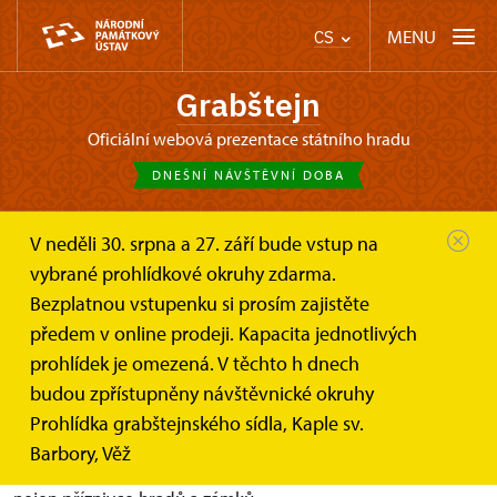
MENU
CS
Grabštejn
oficiální webová prezentace státního hradu
DNEŠNÍ NÁVŠTĚVNÍ DOBA
V neděli 30. srpna a 27. září bude vstup na
Grabštejn
Online vstupenky a dárkové poukazy
vybrané prohlídkové okruhy zdarma.
Dárkové poukazy
Bezplatnou vstupenku si prosím zajistěte
Dárkové poukazy
předem v online prodeji. Kapacita jednotlivých
prohlídek je omezená. V těchto h dnech
Darujte svým blízkým zážitek. Naplánujte jim výlet na
budou zpřístupněny návštěvnické okruhy
památku!
Prohlídka grabštejnského sídla, Kaple sv.
Barbory, Věž
Originální dárek pro každou příležitost. Dárek, který potěší