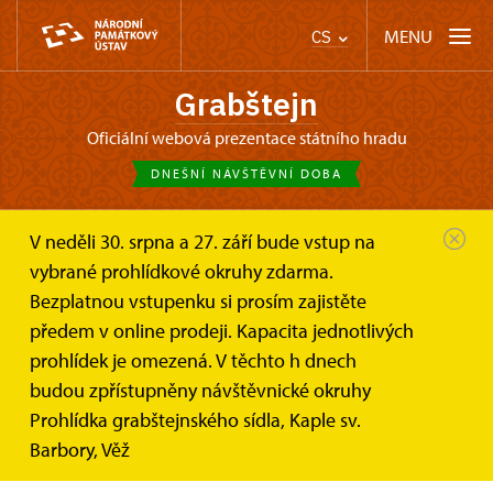
MENU
CS
Grabštejn
oficiální webová prezentace státního hradu
DNEŠNÍ NÁVŠTĚVNÍ DOBA
V neděli 30. srpna a 27. září bude vstup na
Grabštejn
Online vstupenky a dárkové poukazy
vybrané prohlídkové okruhy zdarma.
Online vstupenky
Bezplatnou vstupenku si prosím zajistěte
On-line nákup vstupenek na hrad
předem v online prodeji. Kapacita jednotlivých
Grabštejn
prohlídek je omezená. V těchto h dnech
budou zpřístupněny návštěvnické okruhy
Ušetřete svůj čas a kupte si vstupenky v předstihu
Prohlídka grabštejnského sídla, Kaple sv.
a z pohodlí domova.
Barbory, Věž