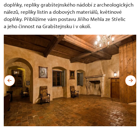
doplňky, repliky grabštejnského nádobí z archeologických
nálezů, repliky listin a dobových materiálů, květinové
doplňky. Přiblížíme vám postavu Jiřího Mehla ze Střelic
a jeho činnost na Grabštejnsku i v okolí.
Sál s krbem