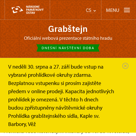
MENU
CS
Grabštejn
oficiální webová prezentace státního hradu
DNEŠNÍ NÁVŠTĚVNÍ DOBA
V neděli 30. srpna a 27. září bude vstup na
Grabštejn
Informace pro návštěvníky
vybrané prohlídkové okruhy zdarma.
Prohlídkové okruhy
Prohlídka grabštejnského sídla...
Bezplatnou vstupenku si prosím zajistěte
předem v online prodeji. Kapacita jednotlivých
Prohlídka grabštejnského sídla
prohlídek je omezená. V těchto h dnech
(základní okruh)
budou zpřístupněny návštěvnické okruhy
Prohlídka grabštejnského sídla, Kaple sv.
Barbory, Věž
Prohlídka vede historickými interiéry od 16. do 19. století,