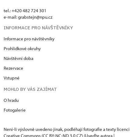
tel.: +420 482 724 301
e-mail: grabstejn@npu.cz
INFORMACE PRO NÁVŠTĚVNÍKY
Informace pro návštěvníky
Prohlídkové okruhy
Návštěvní doba
Rezervace
Vstupné
MOHLO BY VÁS ZAJÍMAT
O hradu
Fotogalerie
Není-li výslovně uvedeno jinak, podléhají fotografie a texty
licenci
Creative Commons
(CC BY-NC-ND 3.0 CZ) (Uveďte autora |