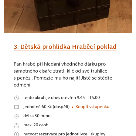
3. Dětská prohlídka Hraběcí poklad
Pan hrabě při hledání vhodného dárku pro
samotného císaře ztratil klíč od své truhlice
s penězi. Pomozte mu ho najít! Jistě se štědře
odmění!
tento okruh je dnes otevřen 9.45 – 15.00
jednotné 60 Kč (dospělí)
Koupit vstupenku
délka 30 minut
max. 20 osob
nutnost rezervace pro jednotlivce i skupiny