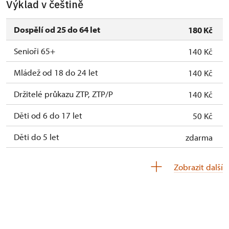
Výklad v češtině
Dospělí od 25 do 64 let
180 Kč
Senioři 65+
140 Kč
Mládež od 18 do 24 let
140 Kč
Držitelé průkazu ZTP, ZTP/P
140 Kč
Děti od 6 do 17 let
50 Kč
Děti do 5 let
zdarma
Průvodce držitele průkazu ZTP/P
zdarma
Zobrazit další
Pedagogický dozor (pro školní skupiny 1
zdarma
osoba na 10 dětí)
Průvodce organizované skupiny (1 osoba
zdarma
pro celou skupinu min. 15 osob)