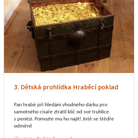
3. Dětská prohlídka Hraběcí poklad
Pan hrabě při hledání vhodného dárku pro
samotného císaře ztratil klíč od své truhlice
s penězi. Pomozte mu ho najít! Jistě se štědře
odmění!