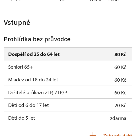
Vstupné
Prohlídka bez průvodce
Dospělí od 25 do 64 let
80 Kč
Senioři 65+
60 Kč
Mládež od 18 do 24 let
60 Kč
Držitelé průkazu ZTP, ZTP/P
60 Kč
Děti od 6 do 17 let
20 Kč
Děti do 5 let
zdarma
Průvodce držitele průkazu ZTP/P
zdarma
Zobrazit další