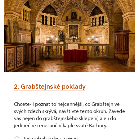
2. Grabštejnské poklady
Chcete-li poznat to nejcennější, co Grabštejn ve
svých zdech skrývá, navštivte tento okruh. Zavede
vás nejen do grabštejnského sklepení, ale i do
jedinečné renesanční kaple svaté Barbory.
tento okruh je dnes uzavřen