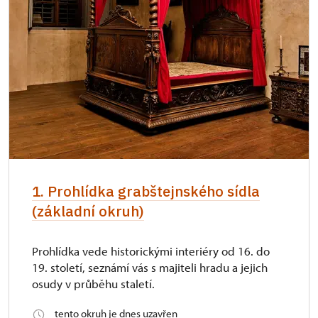
průkazu)
1. Prohlídka grabštejnského sídla
(základní okruh)
Prohlídka vede historickými interiéry od 16. do
19. století, seznámí vás s majiteli hradu a jejich
osudy v průběhu staletí.
tento okruh je dnes uzavřen